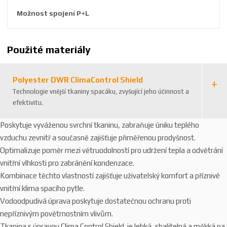
3
Možnost spojení P+L
Použité materiály
Polyester DWR ClimaControl Shield
Technologie vnější tkaniny spacáku, zvyšující jeho účinnost a
efektivitu.
Poskytuje vyváženou svrchní tkaninu, zabraňuje úniku teplého
vzduchu zevnitř a současně zajišťuje přiměřenou prodyšnost.
Optimalizuje poměr mezi větruodolností pro udržení tepla a odvětrání
vnitřní vlhkosti pro zabránění kondenzace.
Kombinace těchto vlastností zajišťuje uživatelský komfort a příznivé
vnitřní klima spacího pytle.
Vodoodpudivá úprava poskytuje dostatečnou ochranu proti
nepříznivým povětrnostním vlivům.
Tkanina s úpravou Clima Control Shield je lehká, sbalitelná a měkká na