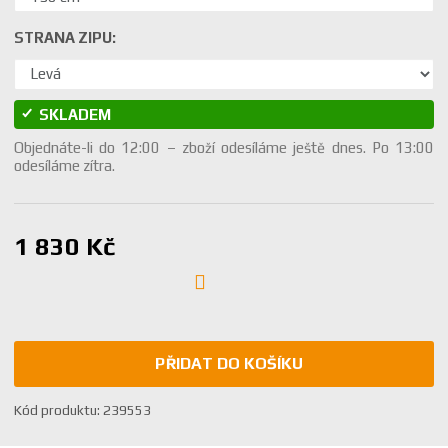
STRANA ZIPU:
SKLADEM
Objednáte-li do 12:00 – zboží odesíláme ještě dnes. Po 13:00
odesíláme zítra.
1 830 Kč
PŘIDAT DO KOŠÍKU
K
Kód produktu:
239553
ó