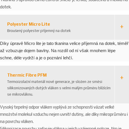
dotek.
Polyester Micro Lite
Broušený polyester příjemný na dotek
Díky úpravě Micro lite je tato tkanina velice příjemná na dotek, téměř
až vzbuzuje dojem bavlny. Na rozdíl od ní však mnohem lépe
schne, déle vydrží a je o poznání lehčí.
Thermic Fibre PFM
Termoizolační materiál nové generace, je složen ze směsi
silikonizovaných dutých vláken s velmi malým průměru blížícím
se mikrovláknu.
Vysoký tepelný odpor vláken vyplývá ze schopnosti vázat velké
množství molekul vzduchu nejen uvnitř dutiny, ale díky mikroprůměru i
na povrchu vláken.
Silikonizace povrchu zafixuje vlákna v jejich vzájemné poloze, tím je