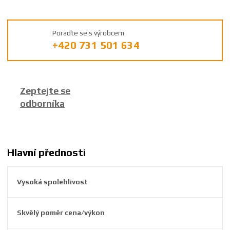
d
v
ý
Poraďte se s výrobcem
r
+420 731 501 634
o
b
c
e
Zeptejte se
:
odborníka
8
5
9
2
6
Hlavní přednosti
3
8
Vysoká spolehlivost
2
3
9
Skvělý poměr cena/výkon
5
5