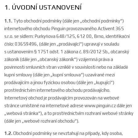
1. ÚVODNÍ USTANOVENÍ
1.1.
Tyto obchodní podmínky (dále jen „obchodní podmínky“)
internetového obchodu Pinguin provozovaného Activent 365
s.r.o. se sídlem: Purkyňova 648/125, 612 00, Brno, identifikační
číslo: 03659496, (dále jen „prodávající“) upravují v souladu
s ustanovením § 1751 odst. 1 zákona č. 89/2012 Sb., občanský
zákoník (dále jen „občanský zákoník“) vzájemná práva a
povinnosti smluvních stran vzniklé v souvislosti nebo na základě
kupní smlouvy (dále jen „kupní smlouva“) uzavírané mezi
prodávajícím a jinou fyzickou osobou (dále jen „kupující“)
prostřednictvím internetového obchodu prodávajícího.
Internetový obchod je prodávajícím provozován na webové
stránce umístěné na internetové adrese
www.pinguin.cz
dále jen
„webová stránka“), a to prostřednictvím rozhraní webové stránky
(dále jen „webové rozhraní obchodu“).
1.2.
Obchodní podmínky se nevztahují na případy, kdy osoba,