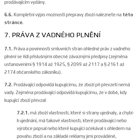
prodávajícím vydány.
6.6.
Kompletní výpis možností přepravy zboží naleznete na
této
stránce
.
7. PRÁVA Z VADNÉHO PLNĚNÍ
7.1.
Práva a povinnosti smluvních stran ohledně práv z vadného
plnění se řídí příslušnými obecně závaznými předpisy (zejména
ustanoveními § 1914 až 1925, § 2099 až 2117 a § 2161 až
2174 občanského zákoníku).
7.2.
Prodávající odpovídá kupujícímu, že zboží při převzetí nemá
vady. Zejména prodávající odpovídá kupujícímu, že v době, kdy
kupující zboží převzal:
7.2.1.
má zboží vlastnosti, které si strany ujednaly, a chybí-
li ujednání, má takové vlastnosti, které prodávající nebo
výrobce popsal nebo které kupující očekával s ohledem na
povahu zboží a na základě reklamy jimi prováděné,