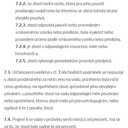
7.2.2.
se zboží hodí k účelu, který pro jeho použití
prodávající uvádí nebo ke kterému se zboží tohoto druhu
obvykle používá,
7.2.3.
zboží odpovídá jakostí nebo provedením
smluvenému vzorku nebo předloze, byla-li jakost nebo
provedení určeno podle smluveného vzorku nebo předlohy,
7.2.4.
je zboží v odpovídajícím množství, míře nebo
hmotnosti a
7.2.5.
zboží vyhovuje požadavkům právních předpisů.
7.3.
Ustanovení uvedená v čl.
7
obchodních podmínek se nepoužijí
u zboží prodávaného za nižší cenu na vadu, pro kterou byla nižší
cena ujednána, na opotřebení zboží způsobené jeho obvyklým
užíváním, u použitého zboží na vadu odpovídající míře používání
nebo opotřebení, kterou zboží mělo při převzetí kupujícím, nebo
vyplývá-li to z povahy zboží.
7.4.
Projeví-li se vada v průběhu šesti měsíců od převzetí, má se
za to, že zboží bylo vadné již při převzetí.