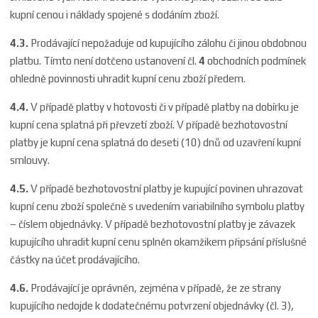
kupní cenou i náklady spojené s dodáním zboží.
4.3.
Prodávající nepožaduje od kupujícího zálohu či jinou obdobnou
platbu. Tímto není dotčeno ustanovení čl.
4
obchodních podmínek
ohledně povinnosti uhradit kupní cenu zboží předem.
4.4.
V případě platby v hotovosti či v případě platby na dobírku je
kupní cena splatná při převzetí zboží. V případě bezhotovostní
platby je kupní cena splatná do deseti (10) dnů od uzavření kupní
smlouvy.
4.5.
V případě bezhotovostní platby je kupující povinen uhrazovat
kupní cenu zboží společně s uvedením variabilního symbolu platby
– číslem objednávky. V případě bezhotovostní platby je závazek
kupujícího uhradit kupní cenu splněn okamžikem připsání příslušné
částky na účet prodávajícího.
4.6.
Prodávající je oprávněn, zejména v případě, že ze strany
kupujícího nedojde k dodatečnému potvrzení objednávky (čl. 3),