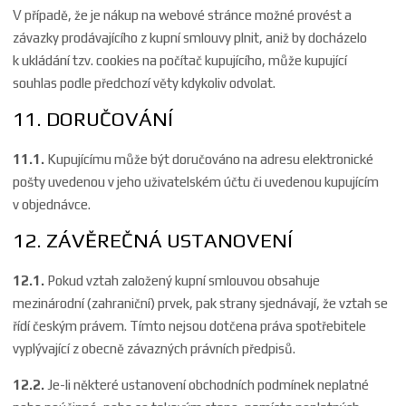
V případě, že je nákup na webové stránce možné provést a
závazky prodávajícího z kupní smlouvy plnit, aniž by docházelo
k ukládání tzv. cookies na počítač kupujícího, může kupující
souhlas podle předchozí věty kdykoliv odvolat.
11. DORUČOVÁNÍ
11.1.
Kupujícímu může být doručováno na adresu elektronické
pošty uvedenou v jeho uživatelském účtu či uvedenou kupujícím
v objednávce.
12. ZÁVĚREČNÁ USTANOVENÍ
12.1.
Pokud vztah založený kupní smlouvou obsahuje
mezinárodní (zahraniční) prvek, pak strany sjednávají, že vztah se
řídí českým právem. Tímto nejsou dotčena práva spotřebitele
vyplývající z obecně závazných právních předpisů.
12.2.
Je-li některé ustanovení obchodních podmínek neplatné