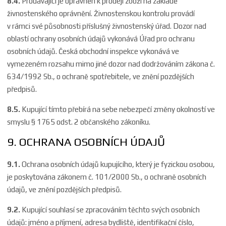
8.4.
Prodávající je oprávněn k prodeji zboží na základě
živnostenského oprávnění. Živnostenskou kontrolu provádí
v rámci své působnosti příslušný živnostenský úřad. Dozor nad
oblastí ochrany osobních údajů vykonává Úřad pro ochranu
osobních údajů. Česká obchodní inspekce vykonává ve
vymezeném rozsahu mimo jiné dozor nad dodržováním zákona č.
634/1992 Sb., o ochraně spotřebitele, ve znění pozdějších
předpisů.
8.5.
Kupující tímto přebírá na sebe nebezpečí změny okolností ve
smyslu § 1765 odst. 2 občanského zákoníku.
9. OCHRANA OSOBNÍCH ÚDAJŮ
9.1.
Ochrana osobních údajů kupujícího, který je fyzickou osobou,
je poskytována zákonem č. 101/2000 Sb., o ochraně osobních
údajů, ve znění pozdějších předpisů.
9.2.
Kupující souhlasí se zpracováním těchto svých osobních
údajů: jméno a příjmení, adresa bydliště, identifikační číslo,