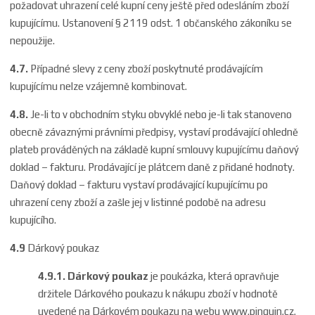
požadovat uhrazení celé kupní ceny ještě před odesláním zboží
kupujícímu. Ustanovení § 2119 odst. 1 občanského zákoníku se
nepoužije.
4.7.
Případné slevy z ceny zboží poskytnuté prodávajícím
kupujícímu nelze vzájemně kombinovat.
4.8.
Je-li to v obchodním styku obvyklé nebo je-li tak stanoveno
obecně závaznými právními předpisy, vystaví prodávající ohledně
plateb prováděných na základě kupní smlouvy kupujícímu daňový
doklad – fakturu. Prodávající je plátcem daně z přidané hodnoty.
Daňový doklad – fakturu vystaví prodávající kupujícímu po
uhrazení ceny zboží a zašle jej v listinné podobě na adresu
kupujícího.
4.9
Dárkový poukaz
4.9.1.
Dárkový poukaz
je poukázka, která opravňuje
držitele Dárkového poukazu k nákupu zboží v hodnotě
uvedené na Dárkovém poukazu na webu
www.pinguin.cz
.