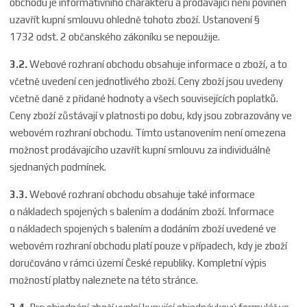
obchodu je informativního charakteru a prodávající není povinen
uzavřít kupní smlouvu ohledně tohoto zboží. Ustanovení §
1732 odst. 2 občanského zákoníku se nepoužije.
3.2.
Webové rozhraní obchodu obsahuje informace o zboží, a to
včetně uvedení cen jednotlivého zboží. Ceny zboží jsou uvedeny
včetně daně z přidané hodnoty a všech souvisejících poplatků.
Ceny zboží zůstávají v platnosti po dobu, kdy jsou zobrazovány ve
webovém rozhraní obchodu. Tímto ustanovením není omezena
možnost prodávajícího uzavřít kupní smlouvu za individuálně
sjednaných podmínek.
3.3.
Webové rozhraní obchodu obsahuje také informace
o nákladech spojených s balením a dodáním zboží. Informace
o nákladech spojených s balením a dodáním zboží uvedené ve
webovém rozhraní obchodu platí pouze v případech, kdy je zboží
doručováno v rámci území České republiky. Kompletní výpis
možností platby naleznete na
této stránce
.