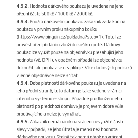
4.9.2.
Hodnota dárkového poukazu je uvedena na jeho
přední části; 500kč / 1000kč / 2000kč.
4.9.3.
Použití dárkového poukazu: zákazník zadá kód na
poukazu v prvním proku nákupního košíku
(
https://www.pinguin.cz/pokladna?step=1
). Toto lze
provést před přidáním zboží do košíku i poté. Dárkový
poukaz lze využít pouze na objednávku přesahující jeho
hodnotu (vč. DPH), v opačném případě lze objednávku
dokončit, ale poukaz se neaplikuje. Více dárkových poukazů
v jedné objednávce nelze sčítat.
4.9.4.
Doba platnosti dárkového poukazu je uvedena na
jeho přední straně, toto datum je také vedeno v rámci
interního systému e-shopu. Případné prodloužení jeho
platnosti po předchozí domluvě je projevem dob
ré vůle
prodávajícího a nelze je vymáhat.
4.9.5.
Zákazník nemá nárok na vrácení nevyužité části
slevy v případě, že jeho útrata je menší než hodnota
dárkového poukazu. Stejně tak nemá nárok na vrácení