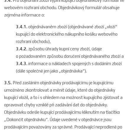
3.4.
Pro objednání zboží vyplní kupující objednávkový formulář ve
webovém rozhraní obchodu. Objednávkový formulář obsahuje
zejména informace o:
3.4.1.
objednávaném zboží (objednávané zboží „vloží“
kupující do elektronického nákupního košíku webového
rozhraní obchodu),
3.4.2.
způsobu úhrady kupní ceny zboží, údaje
o požadovaném způsobu doručení objednávaného zboží a
3.4.3.
informace o nákladech spojených s dodáním zboží
(dále společně jen jako „objednávka“).
3.5.
Před zasláním objednávky prodávajícímu je kupujícímu
umožněno zkontrolovat a měnit údaje, které do objednávky
kupující vložil, a to i s ohledem na možnost kupujícího zjišťovat a
opravovat chyby vzniklé při zadávání dat do objednávky.
Objednávku odešle kupující prodávajícímu kliknutím na tlačítko
„Dokončit objednávku“. Údaje uvedené v objednávce jsou
prodávajícím považovány za správné. Prodávající neprodleně po