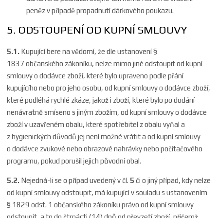
peněz v případě propadnutí dárkového poukazu.
5. ODSTOUPENÍ OD KUPNÍ SMLOUVY
5.1.
Kupující bere na vědomí, že dle ustanovení §
1837 občanského zákoníku, nelze mimo jiné odstoupit od kupní
smlouvy o dodávce zboží, které bylo upraveno podle přání
kupujícího nebo pro jeho osobu, od kupní smlouvy o dodávce zboží,
které podléhá rychlé zkáze, jakož i zboží, které bylo po dodání
nenávratně smíseno s jiným zbožím, od kupní smlouvy o dodávce
zboží v uzavřeném obalu, které spotřebitel z obalu vyňal a
z hygienických důvodů jej není možné vrátit a od kupní smlouvy
o dodávce zvukové nebo obrazové nahrávky nebo počítačového
programu, pokud porušil jejich původní obal.
5.2.
Nejedná-li se o případ uvedený v čl.
5
či o jiný případ, kdy nelze
od kupní smlouvy odstoupit, má kupující v souladu s ustanovením
§ 1829 odst. 1 občanského zákoníku právo od kupní smlouvy
odstoupit, a to do čtrnácti (14) dnů od převzetí zboží, přičemž