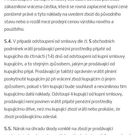
zákazníkovi vrácena částka, která se rovná zaplacené kupní ceně
ponížené právě o tyto náklady na uvedení zboží do původního
stavu nebo o rozdíl mezi prodejní cenou výrobku nového a
použitého.
5.4.
V případě odstoupení od smlouvy dle čl.
5
obchodních
podmínek vrátí prodávající peněžní prostředky přijaté od
kupujícího do čtrnácti (14) dnů od odstoupení od kupní smlouvy
kupujícím, a to stejným způsobem, jakým je prodávající od
kupujícího přijal. Prodávající je taktéž oprávněn vrátit plnění
poskytnuté kupujícím již při vrácení zboží kupujícím či jiným
způsobem, pokud s tím kupující bude souhlasit a nevzniknou tím
kupujícímu další náklady. Odstoupí-li kupující od kupní smlouvy,
prodávající není povinen vrátit přijaté peněžní prostředky
kupujícímu dříve, než mu kupující zboží vrátí nebo prokáže, že
zboží prodávajícímu odeslal.
5.5.
Nárok na úhradu škody vzniklé na zboží je prodávající