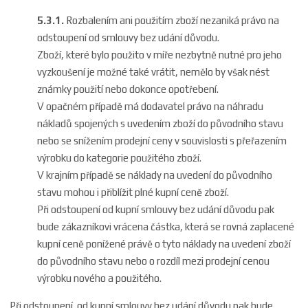
5.3.1.
Rozbalením ani použitím zboží nezaniká právo na
odstoupení od smlouvy bez udání důvodu.
Zboží, které bylo použito v míře nezbytně nutné pro jeho
vyzkoušení je možné také vrátit, nemělo by však nést
známky použití nebo dokonce opotřebení.
V opačném případě má dodavatel právo na náhradu
nákladů spojených s uvedením zboží do původního stavu
nebo se snížením prodejní ceny v souvislosti s přeřazením
výrobku do kategorie použitého zboží.
V krajním případě se náklady na uvedení do původního
stavu mohou i přiblížit plné kupní ceně zboží.
Při odstoupení od kupní smlouvy bez udání důvodu pak
bude zákazníkovi vrácena částka, která se rovná zaplacené
kupní ceně ponížené právě o tyto náklady na uvedení zboží
do původního stavu nebo o rozdíl mezi prodejní cenou
výrobku nového a použitého.
Při odstoupení od kupní smlouvy bez udání důvodu pak bude