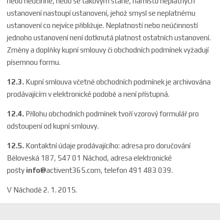
nebo neúčinné, nebo se takovým stane, namísto neplatných
ustanovení nastoupí ustanovení, jehož smysl se neplatnému
ustanovení co nejvíce přibližuje. Neplatností nebo neúčinností
jednoho ustanovení není dotknutá platnost ostatních ustanovení.
Změny a doplňky kupní smlouvy či obchodních podmínek vyžadují
písemnou formu.
12.3.
Kupní smlouva včetně obchodních podmínek je archivována
prodávajícím v elektronické podobě a není přístupná.
12.4.
Přílohu obchodních podmínek tvoří vzorový formulář pro
odstoupení od kupní smlouvy.
12.5.
Kontaktní údaje prodávajícího: adresa pro doručování
Běloveská 187, 547 01 Náchod, adresa elektronické
pošty
i
nfo@
activent365.com
, telefon 491 483 039.
V Náchodě 2. 1. 2015.