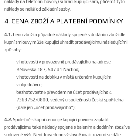
náklady na telefonní hovory) si hradí kupující sám, přičemž tyto
náklady se neliší od základní sazby.
4. CENA ZBOŽÍ A PLATEBNÍ PODMÍNKY
4.1.
Cenu zboží a případné náklady spojené s dodáním zboží dle
kupní smlouvy může kupující uhradit prodávajícímu následujícími
způsoby:
v hotovosti v provozovně prodávajícího na adrese
Běloveská 187, 547 01 Náchod;
v hotovosti na dobírku v místě určeném kupujícím
v objednávce;
bezhotovostně převodem na účet prodávajícího č.
7363752/0800, vedený u společnosti Česká spořitelna
(dále jen „účet prodávajícího“);
4.2.
Společně s kupní cenou je kupující povinen zaplatit
prodávajícímu také náklady spojené s balením a dodáním zboží ve
smluvené výši. Není-li uvedeno výslovně jinak, rozumí se dále