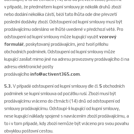
v případě, že předmětem kupní smlouvy je několik druhů zboží
nebo dodání několika částí, běží tato lhůta ode dne převzetí
poslední dodávky zboží. Odstoupení od kupní smlouvy musí být
prodávajícímu odesláno ve lhůtě uvedené v předchozí větě. Pro
odstoupení od kupní smlouvy může kupující využit
vzorový
formulář
, poskytovaný prodávajícím, jenž tvoří přílohu
obchodních podmínek. Odstoupení od kupní smlouvy může
kupující zasílat mimo jiné na adresu provozovny prodávajícího či na
adresu elektronické pošty
prodávajícího
info@
activent365.com
.
5.3.
V případě odstoupení od kupní smlouvy dle čl.
5
obchodních
podmínek se kupní smlouva od počátku ruší. Zboží musí být
prodávajícímu vráceno do čtrnácti (14) dnů od odstoupení od
smlouvy prodávajícímu. Odstoupí-li kupující od kupní smlouvy,
nese kupující náklady spojené s navrácením zboží prodávajícímu, a
to i v tom případě, kdy zboží nemůže být vráceno pro svou povahu
obvyklou poštovní cestou.