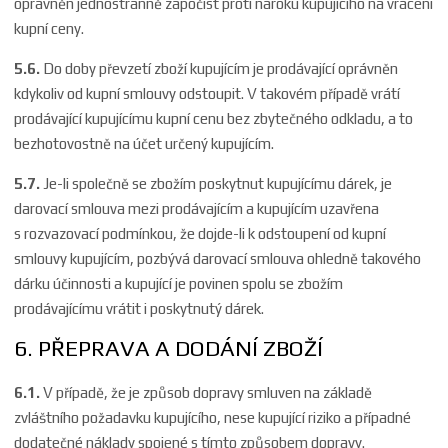
oprávněn jednostranně započíst proti nároku kupujícího na vrácení
kupní ceny.
5.6.
Do doby převzetí zboží kupujícím je prodávající oprávněn
kdykoliv od kupní smlouvy odstoupit. V takovém případě vrátí
prodávající kupujícímu kupní cenu bez zbytečného odkladu, a to
bezhotovostně na účet určený kupujícím.
5.7.
Je-li společně se zbožím poskytnut kupujícímu dárek, je
darovací smlouva mezi prodávajícím a kupujícím uzavřena
s rozvazovací podmínkou, že dojde-li k odstoupení od kupní
smlouvy kupujícím, pozbývá darovací smlouva ohledně takového
dárku účinnosti a kupující je povinen spolu se zbožím
prodávajícímu vrátit i poskytnutý dárek.
6. PŘEPRAVA A DODÁNÍ ZBOŽÍ
6.1.
V případě, že je způsob dopravy smluven na základě
zvláštního požadavku kupujícího, nese kupující riziko a případné
dodatečné náklady spojené s tímto způsobem dopravy.