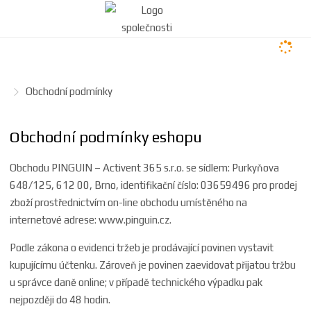
Ú
Obchodní podmínky
v
o
Obchodní podmínky eshopu
d
n
Obchodu PINGUIN – Activent 365 s.r.o. se sídlem:
Purkyňova
í
648/125, 612 00, Brno,
identifikační číslo: 03659496 pro prodej
s
zboží prostřednictvím on-line obchodu umístěného na
t
internetové adrese:
www.pinguin.cz
.
r
a
Podle zákona o evidenci tržeb je prodávající povinen vystavit
n
kupujícímu účtenku. Zároveň je povinen zaevidovat přijatou tržbu
a
u správce daně online; v případě technického výpadku pak
nejpozději do 48 hodin.