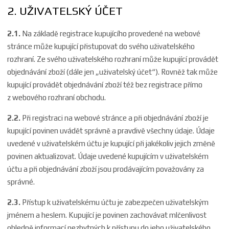
2. UŽIVATELSKÝ ÚČET
2.1.
Na základě registrace kupujícího provedené na webové
stránce může kupující přistupovat do svého uživatelského
rozhraní. Ze svého uživatelského rozhraní může kupující provádět
objednávání zboží (dále jen „uživatelský účet“). Rovněž tak může
kupující provádět objednávání zboží též bez registrace přímo
z webového rozhraní obchodu.
2.2.
Při registraci na webové stránce a při objednávání zboží je
kupující povinen uvádět správně a pravdivě všechny údaje. Údaje
uvedené v uživatelském účtu je kupující při jakékoliv jejich změně
povinen aktualizovat. Údaje uvedené kupujícím v uživatelském
účtu a při objednávání zboží jsou prodávajícím považovány za
správné.
2.3.
Přístup k uživatelskému účtu je zabezpečen uživatelským
jménem a heslem. Kupující je povinen zachovávat mlčenlivost
ohledně informací nezbytných k přístupu do jeho uživatelského