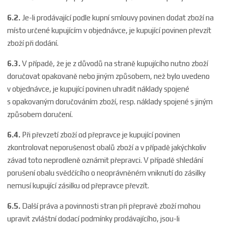
6.2.
Je-li prodávající podle kupní smlouvy povinen dodat zboží na
místo určené kupujícím v objednávce, je kupující povinen převzít
zboží při dodání.
6.3.
V případě, že je z důvodů na straně kupujícího nutno zboží
doručovat opakovaně nebo jiným způsobem, než bylo uvedeno
v objednávce, je kupující povinen uhradit náklady spojené
s opakovaným doručováním zboží, resp. náklady spojené s jiným
způsobem doručení.
6.4.
Při převzetí zboží od přepravce je kupující povinen
zkontrolovat neporušenost obalů zboží a v případě jakýchkoliv
závad toto neprodleně oznámit přepravci. V případě shledání
porušení obalu svědčícího o neoprávněném vniknutí do zásilky
nemusí kupující zásilku od přepravce převzít.
6.5.
Další práva a povinnosti stran při přepravě zboží mohou
upravit zvláštní dodací podmínky prodávajícího, jsou-li