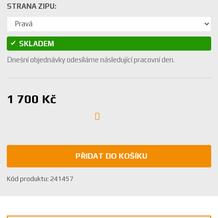
STRANA ZIPU:
SKLADEM
Dnešní objednávky odesíláme následující pracovní den.
1 700 Kč
PŘIDAT DO KOŠÍKU
K
Kód produktu:
241457
ó
d
v