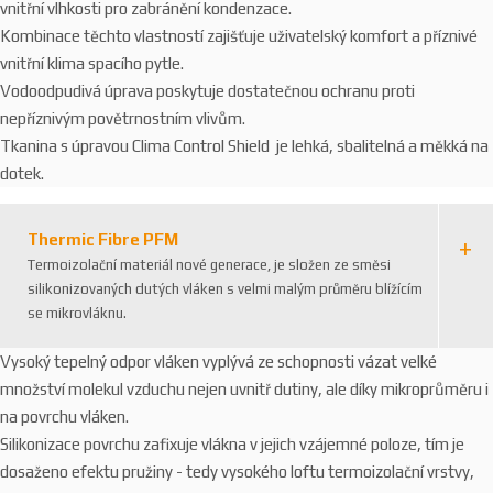
vnitřní vlhkosti pro zabránění kondenzace.
Kombinace těchto vlastností zajišťuje uživatelský komfort a příznivé
vnitřní klima spacího pytle.
Vodoodpudivá úprava poskytuje dostatečnou ochranu proti
nepříznivým povětrnostním vlivům.
Tkanina s úpravou Clima Control Shield je lehká, sbalitelná a měkká na
dotek.
Thermic Fibre PFM
Termoizolační materiál nové generace, je složen ze směsi
silikonizovaných dutých vláken s velmi malým průměru blížícím
se mikrovláknu.
Vysoký tepelný odpor vláken vyplývá ze schopnosti vázat velké
množství molekul vzduchu nejen uvnitř dutiny, ale díky mikroprůměru i
na povrchu vláken.
Silikonizace povrchu zafixuje vlákna v jejich vzájemné poloze, tím je
dosaženo efektu pružiny - tedy vysokého loftu termoizolační vrstvy,