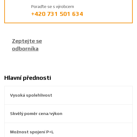
ý
Poraďte se s výrobcem
r
+420 731 501 634
o
b
c
e
Zeptejte se
:
odborníka
8
5
9
2
6
Hlavní přednosti
3
8
Vysoká spolehlivost
2
4
1
Skvělý poměr cena/výkon
4
5
7
Možnost spojení P+L