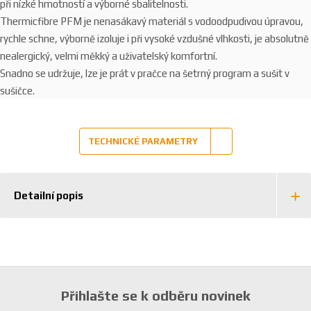
při nízké hmotností a výborné sbalitelnosti.
Thermicfibre PFM je nenasákavý materiál s vodoodpudivou úpravou,
rychle schne, výborně izoluje i při vysoké vzdušné vlhkosti, je absolutně
nealergický, velmi měkký a uživatelský komfortní.
Snadno se udržuje, lze je prát v pračce na šetrný program a sušit v
sušičce.
TECHNICKÉ PARAMETRY
Detailní popis
Přihlašte se k odběru novinek