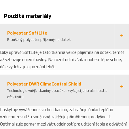
Použité materiály
Polyester SoftLite
Broušený polyester příjemný na dotek
Díky úpravě SoftLite je tato tkanina velice příjemná na dotek, téměř
až vzbuzuje dojem bavlny. Na rozdíl od ní však mnohem lépe schne,
déle vydrží a je o poznání lehčí.
Polyester DWR ClimaControl Shield
Technologie vnější tkaniny spacáku, zvyšující jeho účinnost a
efektivitu.
Poskytuje vyváženou svrchní tkaninu, zabraňuje úniku teplého
vzduchu zevnitř a současně zajišťuje přiměřenou prodyšnost.
Optimalizuje poměr mezi větruodolností pro udržení tepla a odvětrání