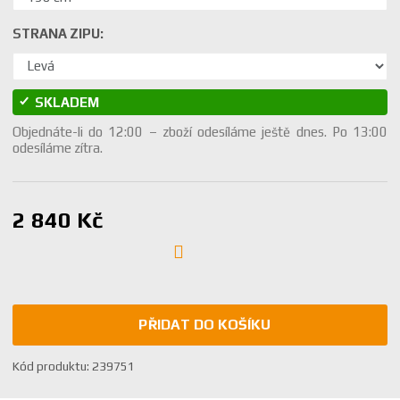
STRANA ZIPU:
SKLADEM
Objednáte-li do 12:00 – zboží odesíláme ještě dnes. Po 13:00
odesíláme zítra.
2 840 Kč
PŘIDAT DO KOŠÍKU
K
Kód produktu:
239751
ó