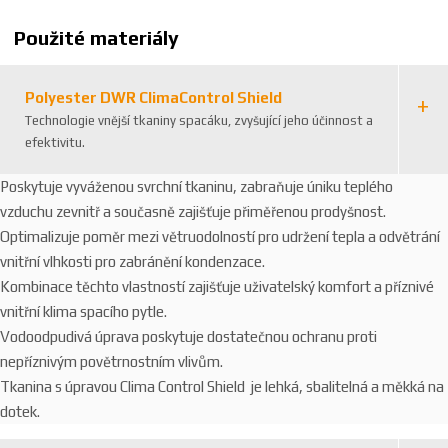
1
Použité materiály
Polyester DWR ClimaControl Shield
Technologie vnější tkaniny spacáku, zvyšující jeho účinnost a
efektivitu.
Poskytuje vyváženou svrchní tkaninu, zabraňuje úniku teplého
vzduchu zevnitř a současně zajišťuje přiměřenou prodyšnost.
Optimalizuje poměr mezi větruodolností pro udržení tepla a odvětrání
vnitřní vlhkosti pro zabránění kondenzace.
Kombinace těchto vlastností zajišťuje uživatelský komfort a příznivé
vnitřní klima spacího pytle.
Vodoodpudivá úprava poskytuje dostatečnou ochranu proti
nepříznivým povětrnostním vlivům.
Tkanina s úpravou Clima Control Shield je lehká, sbalitelná a měkká na
dotek.