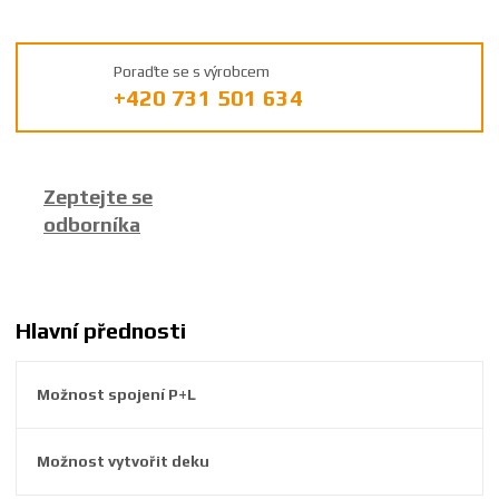
d
v
ý
Poraďte se s výrobcem
r
+420 731 501 634
o
b
c
e
Zeptejte se
:
odborníka
8
5
9
2
6
Hlavní přednosti
3
8
Možnost spojení P+L
2
3
9
Možnost vytvořit deku
7
5