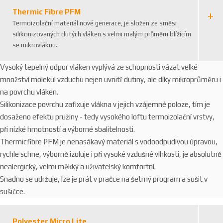
Thermic Fibre PFM
Termoizolační materiál nové generace, je složen ze směsi
silikonizovaných dutých vláken s velmi malým průměru blížícím
se mikrovláknu.
Vysoký tepelný odpor vláken vyplývá ze schopnosti vázat velké
množství molekul vzduchu nejen uvnitř dutiny, ale díky mikroprůměru i
na povrchu vláken.
Silikonizace povrchu zafixuje vlákna v jejich vzájemné poloze, tím je
dosaženo efektu pružiny - tedy vysokého loftu termoizolační vrstvy,
při nízké hmotností a výborné sbalitelnosti.
Thermicfibre PFM je nenasákavý materiál s vodoodpudivou úpravou,
rychle schne, výborně izoluje i při vysoké vzdušné vlhkosti, je absolutně
nealergický, velmi měkký a uživatelský komfortní.
Snadno se udržuje, lze je prát v pračce na šetrný program a sušit v
sušičce.
Polyester Micro Lite