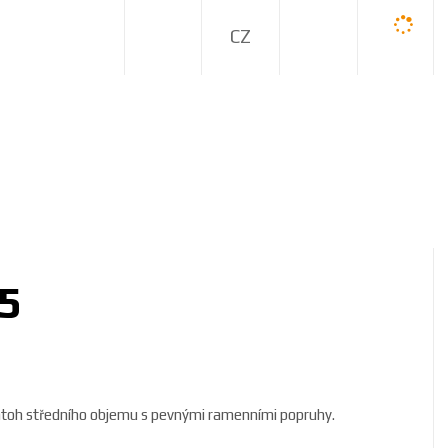
C
Z
35
toh středního objemu s pevnými ramenními popruhy.