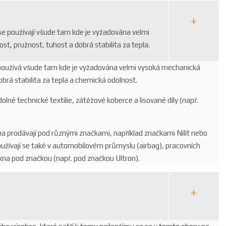
se používají všude tam kde je vyžadována velmi
t, pružnost, tuhost a dobrá stabilita za tepla.
 používá všude tam kde je vyžadována velmi vysoká mechanická
brá stabilita za tepla a chemická odolnost.
olné technické textilie, zátěžové koberce a lisované díly (např.
na prodávají pod různými značkami, například značkami Nilit nebo
oužívají se také v automobilovém průmyslu (airbag), pracovních
kna pod značkou (např. pod značkou Ultron).