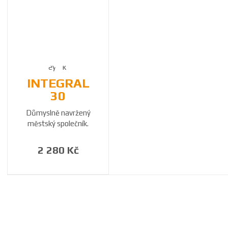
INTEGRAL
30
Důmyslně navržený
městský společník.
2 280 Kč