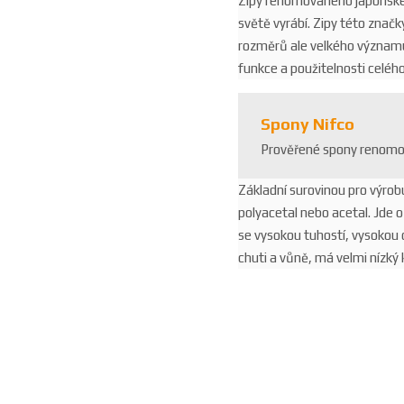
Zipy renomovaného japonskéh
světě vyrábí. Zipy této značk
rozměrů ale velkého významu
funkce a použitelnosti celéh
Spony Nifco
Prověřené spony renomo
Základní surovinou pro výro
polyacetal nebo acetal. Jde 
se vysokou tuhostí, vysokou o
chuti a vůně, má velmi nízký 