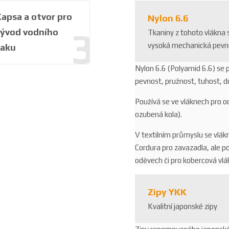
6
1
apsa a otvor pro
Nylon 6.6
6
vývod vodního
Tkaniny z tohoto vlákna 
2
vysoká mechanická pevnos
vaku
Nylon 6.6 (Polyamid 6.6) se
pevnost, pružnost, tuhost, do
Používá se ve vláknech pro od
ozubená kola).
V textilním průmyslu se vlák
Cordura pro zavazadla, ale p
oděvech či pro kobercová vlá
Zipy YKK
Kvalitní japonské zipy