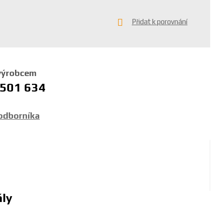
Přidat k porovnání
 výrobcem
 501 634
 odborníka
ály