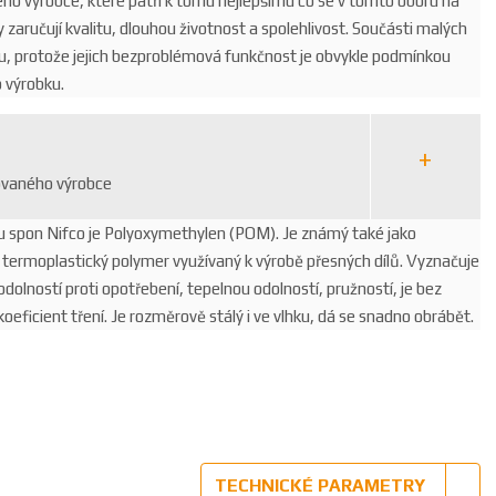
o výrobce, které patří k tomu nejlepšímu co se v tomto oboru na
y zaručují kvalitu, dlouhou životnost a spolehlivost. Součásti malých
, protože jejich bezproblémová funkčnost je obvykle podmínkou
o výrobku.
vaného výrobce
bu spon Nifco je Polyoxymethylen (POM). Je známý také jako
o termoplastický polymer využívaný k výrobě přesných dílů. Vyznačuje
dolností proti opotřebení, tepelnou odolností, pružností, je bez
koeficient tření. Je rozměrově stálý i ve vlhku, dá se snadno obrábět.
TECHNICKÉ PARAMETRY