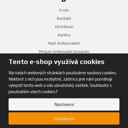
O nás
Kontakt
Distribuce
Kariéra
Naši Ambassadoři
Pinguin Ambasador program
Tento e-shop využívá cookies
PRODEJNY
Na našich webových stránkách používáme soubory cookies.
Některé z nich jsou nezbytné, zatímco jiné nám pomáhají
vylepšit tento web a váš uživatelský zážitek. Souhlasíte s
používáním všech cookies?
Nastavení
© 2026, Pinguin
Souhlasím
Mapa stránek
|
Obchodní podmínky
|
GDPR