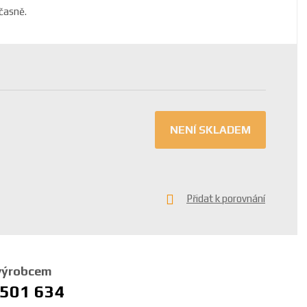
učasně.
NENÍ SKLADEM
Přidat k porovnání
 výrobcem
 501 634