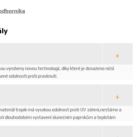
 odborníka
ály
ou vyrobeny novou technologií, díky které je dosaženo nižší
né odolnosti proti prasknutí.
ateriál tropik má vysokou odolnost proti UV záření,nestárne a
 i při dlouhodobém vystavení slunečním paprskům a teplotám