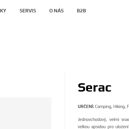
NKY
SERVIS
O NÁS
B2B
Serac
URČENÍ:
Camping, Hiking, F
Jednovchodový, velmi sna
velkou apsidou pro uložení