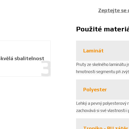
e
:
Zeptejte se
8
5
9
Použité materi
2
6
3
Laminát
8
kvělá sbalitelnost
1
Pruty ze skelného laminátu js
3
3
hmotnosti segmentu při zvýše
3
4
Polyester
9
Lehký a pevný polyesterový m
zachovává si své vlastnosti
Tropiko - PU zátěr