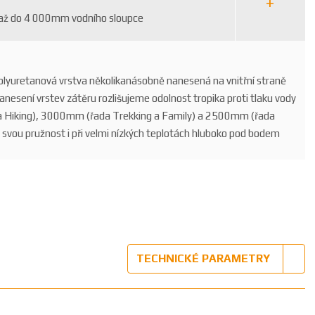
 až do 4 000mm vodního sloupce
lyuretanová vrstva několikanásobně nanesená na vnitřní straně
nanesení vrstev zátěru rozlišujeme odolnost tropika proti tlaku vody
 Hiking), 3000mm (řada Trekking a Family) a 2500mm (řada
 svou pružnost i při velmi nízkých teplotách hluboko pod bodem
TECHNICKÉ PARAMETRY