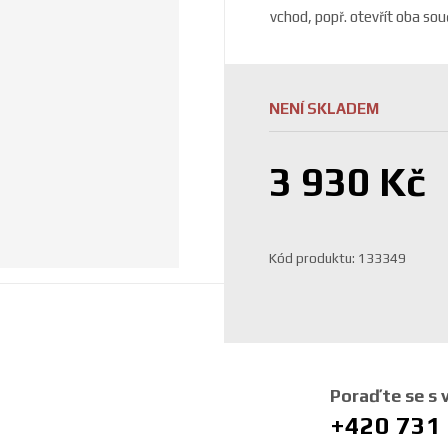
vchod, popř. otevřít oba so
NENÍ SKLADEM
3 930 Kč
K
Kód produktu:
133349
ó
d
v
ý
r
o
Poraďte se s
b
+420 731
c