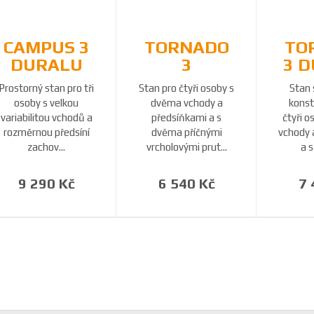
CAMPUS 3
TORNADO
TO
DURALU
3
3 
Prostorný stan pro tři
Stan pro čtyři osoby s
Stan 
osoby s velkou
dvěma vchody a
konst
variabilitou vchodů a
předsíňkami a s
čtyři 
rozměrnou předsíní
dvěma příčnými
vchody 
zachov...
vrcholovými prut...
a s
9 290 Kč
6 540 Kč
7 