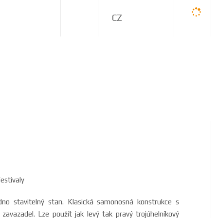
C
Z
estivaly
dno stavitelný stan. Klasická samonosná konstrukce s
 zavazadel. Lze použít jak levý tak pravý trojúhelníkový