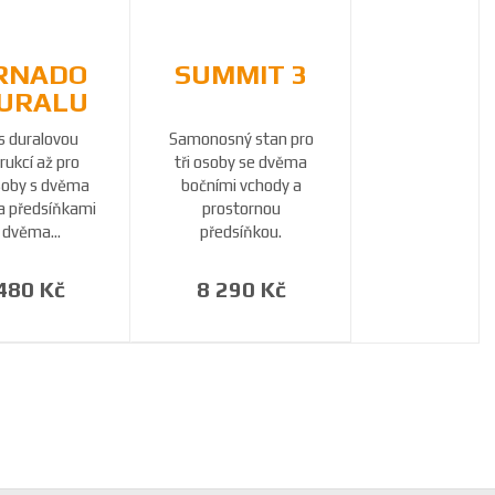
RNADO
SUMMIT 3
DURALU
s duralovou
Samonosný stan pro
rukcí až pro
tři osoby se dvěma
osoby s dvěma
bočními vchody a
a předsíňkami
prostornou
 dvěma...
předsíňkou.
480 Kč
8 290 Kč