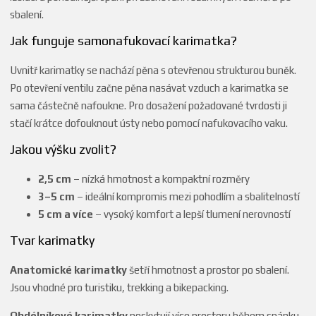
sbalení.
Jak funguje samonafukovací karimatka?
Uvnitř karimatky se nachází pěna s otevřenou strukturou buněk.
Po otevření ventilu začne pěna nasávat vzduch a karimatka se
sama částečně nafoukne. Pro dosažení požadované tvrdosti ji
stačí krátce dofouknout ústy nebo pomocí nafukovacího vaku.
Jakou výšku zvolit?
2,5 cm
– nízká hmotnost a kompaktní rozměry
3–5 cm
– ideální kompromis mezi pohodlím a sbalitelností
5 cm a více
– vysoký komfort a lepší tlumení nerovností
Tvar karimatky
Anatomické karimatky
šetří hmotnost a prostor po sbalení.
Jsou vhodné pro turistiku, trekking a bikepacking.
Obdélníkové karimatky
poskytují více prostoru během spánku