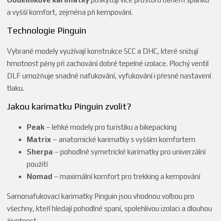
a vyšší komfort, zejména při kempování.
Technologie Pinguin
Vybrané modely využívají konstrukce SCC a DHC, které snižují
hmotnost pěny při zachování dobré tepelné izolace. Plochý ventil
DLF umožňuje snadné nafukování, vyfukování i přesné nastavení
tlaku.
Jakou karimatku Pinguin zvolit?
Peak
– lehké modely pro turistiku a bikepacking
Matrix
– anatomické karimatky s vyšším komfortem
Sherpa
– pohodlné symetrické karimatky pro univerzální
použití
Nomad
– maximální komfort pro trekking a kempování
Samonafukovací karimatky Pinguin jsou vhodnou volbou pro
všechny, kteří hledají pohodlné spaní, spolehlivou izolaci a dlouhou
životnost.