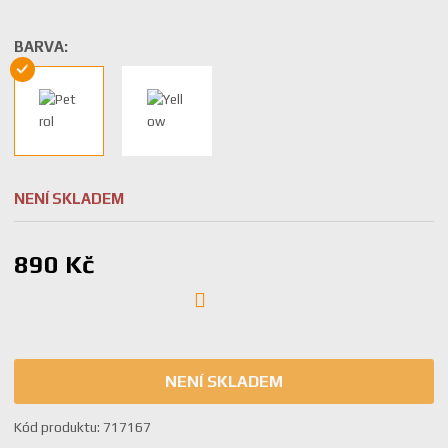
BARVA:
NENÍ SKLADEM
890 Kč
NENÍ SKLADEM
K
Kód produktu:
717167
ó