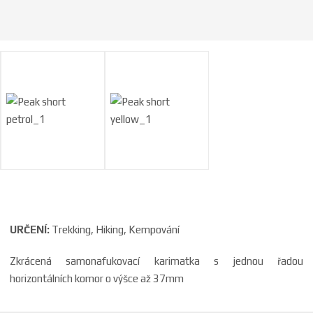
a
URČENÍ:
Trekking, Hiking, Kempování
Zkrácená samonafukovací karimatka s jednou řadou
horizontálních komor o výšce až 37mm