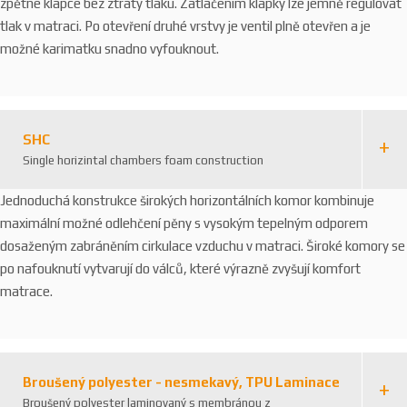
zpětné klapce bez ztráty tlaku. Zatlačením klapky lze jemně regulovat
tlak v matraci. Po otevření druhé vrstvy je ventil plně otevřen a je
možné karimatku snadno vyfouknout.
SHC
Single horizintal chambers foam construction
Jednoduchá konstrukce širokých horizontálních komor kombinuje
maximální možné odlehčení pěny s vysokým tepelným odporem
dosaženým zabráněním cirkulace vzduchu v matraci. Široké komory se
po nafouknutí vytvarují do válců, které výrazně zvyšují komfort
matrace.
Broušený polyester - nesmekavý, TPU Laminace
Broušený polyester laminovaný s membránou z