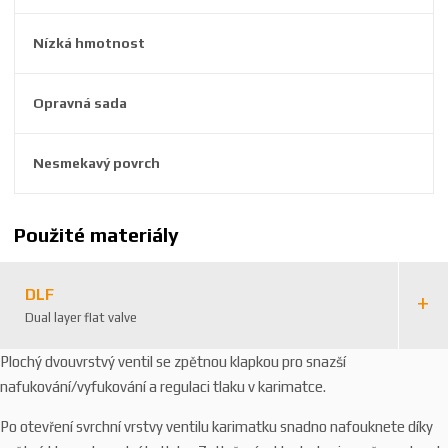
6
7
Nízká hmotnost
Opravná sada
Nesmekavý povrch
Použité materiály
DLF
Dual layer flat valve
Plochý dvouvrstvý ventil se zpětnou klapkou pro snazší
nafukování/vyfukování a regulaci tlaku v karimatce.
Po otevření svrchní vrstvy ventilu karimatku snadno nafouknete díky