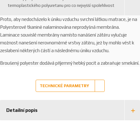
termoplastického polyuretanu pro co nejvyšší spolehlivost
Proto, aby nedocházelo k úniku vzduchu svrchní látkou matrace, je na
Polyesterové tkanině nalaminována neprodyšná membrána.
Laminace souvislé membrány namísto nanášení zátěru vylučuje
možnost nanešení nerovnoměrné vrstvy zátěru, jež by mohlo vést k
zeslabení některých částí a následnému úniku vzduchu.
Broušený polyester dodává příjemný hebký pocit a zabraňuje smekání.
TECHNICKÉ PARAMETRY
Detailní popis