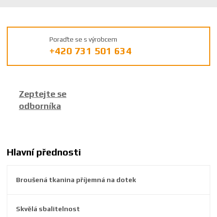
d
v
ý
Poraďte se s výrobcem
r
+420 731 501 634
o
b
c
e
Zeptejte se
:
odborníka
8
5
9
2
6
Hlavní přednosti
3
8
Broušená tkanina příjemná na dotek
7
1
7
Skvělá sbalitelnost
1