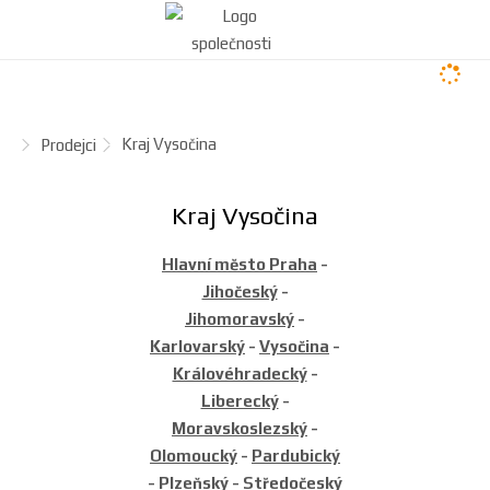
Ú
Kraj Vysočina
Prodejci
v
o
Kraj Vysočina
d
n
Hlavní město Praha
-
í
Jihočeský
-
s
Jihomoravský
-
t
Karlovarský
-
Vysočina
-
r
Královéhradecký
-
a
Liberecký
-
n
Moravskoslezský
-
a
Olomoucký
-
Pardubický
-
Plzeňský
-
Středočeský