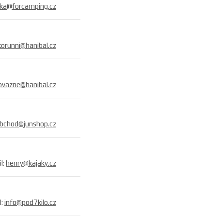
ka@for­camping.cz
korunni@hanibal.cz
ovazne@hanibal.cz
bchod@junshop.cz
il:
henry@kajaky.cz
l:
info@pod7kilo.cz