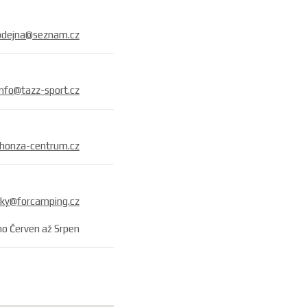
odejna@seznam.cz
info@tazz-sport.cz
honza-centrum.cz
ky@for­camping.cz
o Červen až Srpen