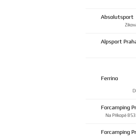
Absolutsport
Zikov
Alpsport Prah
Ferrino
D
Forcamping P
Na Příkopě 853/
Forcamping P