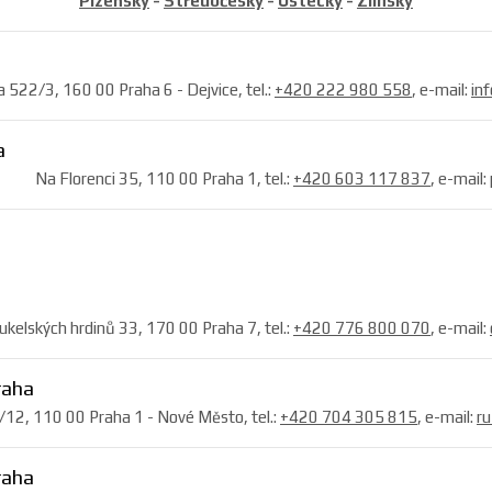
Plzeňský
-
Středočeský
-
Ústecký
-
Zlínský
a 522/3, 160 00 Praha 6 - Dejvice, tel.:
+420 222 980 558
, e-mail:
in
a
Na Florenci 35, 110 00 Praha 1, tel.:
+420 603 117 837
, e-mail:
ukelských hrdinů 33, 170 00 Praha 7, tel.:
+420 776 800 070
, e-mail:
raha
12, 110 00 Praha 1 - Nové Město, tel.:
+420 704 305 815
, e-mail:
r
raha