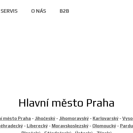
SERVIS
O NÁS
B2B
Hlavní město Praha
ní město Praha
-
Jihočeský
-
Jihomoravský
-
Karlovarský
-
Vyso
véhradecký
-
Liberecký
-
Moravskoslezský
-
Olomoucký
-
Pardu