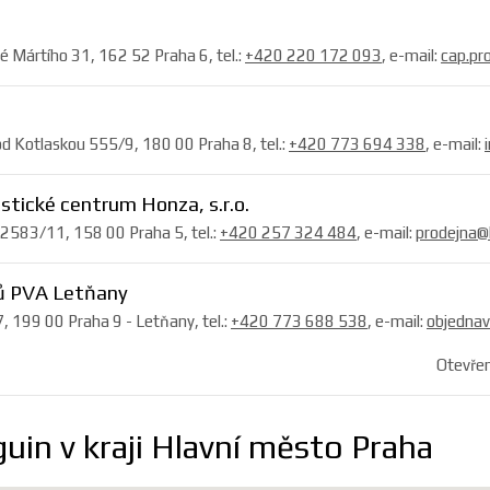
é Mártího 31, 162 52 Praha 6, tel.:
+420 220 172 093
, e-mail:
cap.pr
d Kotlaskou 555/9, 180 00 Praha 8, tel.:
+420 773 694 338
, e-mail:
stické centrum Honza, s.r.o.
 2583/11, 158 00 Praha 5, tel.:
+420 257 324 484
, e-mail:
prodejna@
ů PVA Letňany
 199 00 Praha 9 - Letňany, tel.:
+420 773 688 538
, e-mail:
objednav
Otevřen
guin v kraji Hlavní město Praha