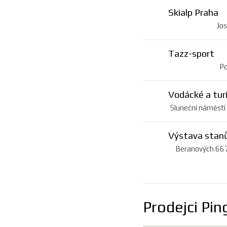
Skialp Praha
Jos
Tazz-sport
Po
Vodácké a turi
Sluneční náměstí
Výstava stan
Beranových 667,
Prodejci Pin