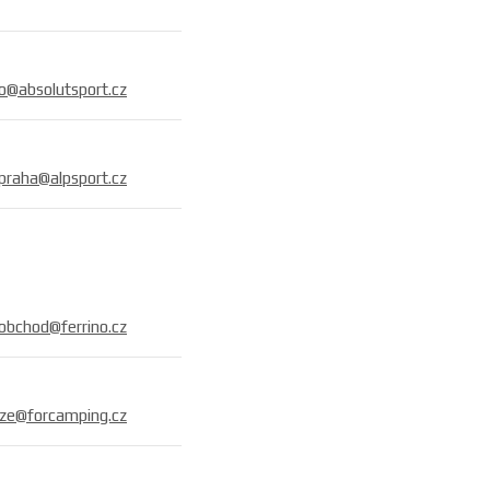
fo@absolutsport.cz
praha@alpsport.cz
obchod@ferrino.cz
uze@forcamping.cz