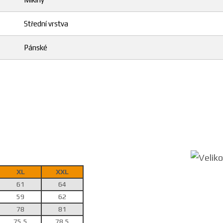
Střední vrstva
Pánské
XL
XXL
61
64
59
62
78
81
75,5
78,5