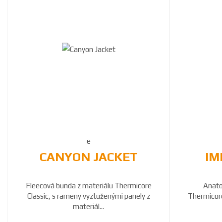
CANYON JACKET
IM
Fleecová bunda z materiálu Thermicore
Anato
Classic, s rameny vyztuženými panely z
Thermicore 
materiál...