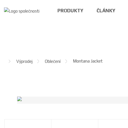
PRODUKTY
ČLÁNKY
Ú
Montana Jacket
Výprodej
Oblečení
v
o
d
n
í
s
t
r
a