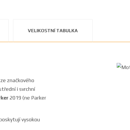
VELIKOSTNÍ TABULKA
 ze značkového
třední i svrchní
rker
2019 (ne Parker
poskytují vysokou