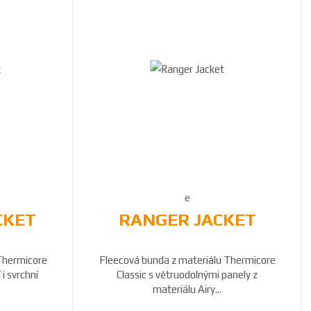
CKET
RANGER JACKET
Thermicore
Fleecová bunda z materiálu Thermicore
 i svrchní
Classic s větruodolnými panely z
materiálu Airy...