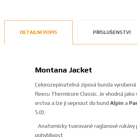
DETAILNÍ POPIS
PŘÍSLUŠENSTVÍ
Montana Jacket
Celorozepinatelná zipová bunda vyrobená
fleecu Thermicore Classic. Je vhodná jako s
vrstva a lze ji vepnout do bund
Alpin
a
Pa
5.0).
Anatomicky tvarované raglanové rukávy 
pohyblivost