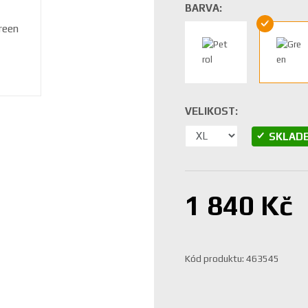
BARVA:
VELIKOST:
SKLAD
1 840 Kč
K
Kód produktu:
463545
ó
d
v