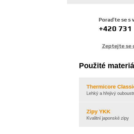
ý
r
o
Poraďte se s
b
+420 731
c
e
:
Zeptejte se
8
5
9
Použité materiá
2
6
3
Thermicore Classi
8
Lehký a hřejivý ouboust
4
6
3
Zipy YKK
5
Kvalitní japonské zipy
4
5