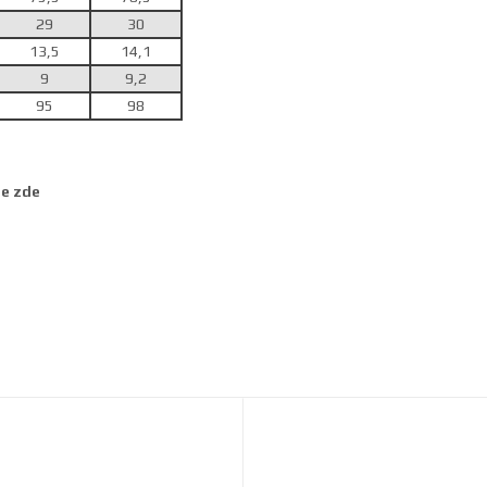
29
30
13,5
14,1
9
9,2
95
98
te zde