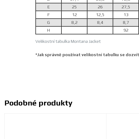
E
25
26
27,5
F
12
12,5
13
G
8,2
8,4
8,7
H
92
Velikostní tabulka Montana Jacket
*Jak správně používat velikostní tabulku se dozví
Podobné produkty