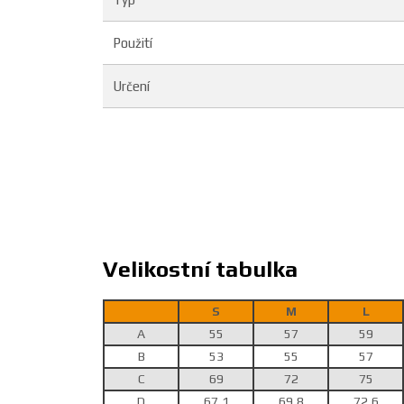
Použití
Určení
Velikostní tabulka
S
M
L
A
55
57
59
B
53
55
57
C
69
72
75
D
67,1
69,8
72,6