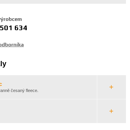
 výrobcem
 501 634
 odborníka
ly
c
ranně česaný fleece.