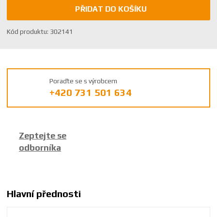
PŘIDAT DO KOŠÍKU
K
Kód produktu:
302141
ó
d
v
ý
Poraďte se s výrobcem
r
+420 731 501 634
o
b
c
e
Zeptejte se
:
odborníka
8
5
9
2
6
Hlavní přednosti
3
8