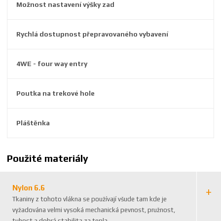
Možnost nastavení výšky zad
3
0
2
Rychlá dostupnost přepravovaného vybavení
1
4
1
4WE - four way entry
Poutka na trekové hole
Pláštěnka
Použité materiály
Nylon 6.6
Tkaniny z tohoto vlákna se používají všude tam kde je
vyžadována velmi vysoká mechanická pevnost, pružnost,
tuhost a dobrá stabilita za tepla.