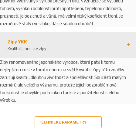
polymer využívaný k výrobě přesných dílů. Vyznačuje se vysokou
tuhostí, vysokou odolností proti opotřebení, tepelnou odolností,
pružností, je bez chuti a vůně, má velmi nízký koeficient tření. Je
rozměrově stálý i ve vlhku, dá se snadno obrábět.
Zipy YKK
Kvalitní japonské zipy
Zipy renomovaného japonského výrobce, které patří k tomu
nejlepšímu co se v tomto oboru na světě vyrábí. Zipy této značky
zaručují kvalitu, dlouhou životnost a spolehlivost. Součásti malých
rozměrů ale velkého významu, protože jejich bezproblémová
funkčnost je obvykle podmínkou funkce a použitelnosti celého
výrobku.
TECHNICKÉ PARAMETRY