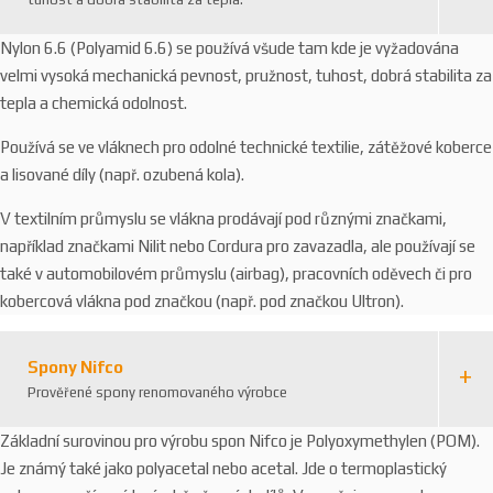
Nylon 6.6 (Polyamid 6.6) se používá všude tam kde je vyžadována
velmi vysoká mechanická pevnost, pružnost, tuhost, dobrá stabilita za
tepla a chemická odolnost.
Používá se ve vláknech pro odolné technické textilie, zátěžové koberce
a lisované díly (např. ozubená kola).
V textilním průmyslu se vlákna prodávají pod různými značkami,
například značkami Nilit nebo Cordura pro zavazadla, ale používají se
také v automobilovém průmyslu (airbag), pracovních oděvech či pro
kobercová vlákna pod značkou (např. pod značkou Ultron).
Spony Nifco
Prověřené spony renomovaného výrobce
Základní surovinou pro výrobu spon Nifco je Polyoxymethylen (POM).
Je známý také jako polyacetal nebo acetal. Jde o termoplastický