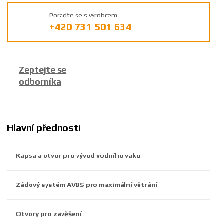
ý
Poraďte se s výrobcem
r
+420 731 501 634
o
b
c
e
Zeptejte se
:
odborníka
8
5
9
2
6
Hlavní přednosti
3
8
Kapsa a otvor pro vývod vodního vaku
3
7
4
Zádový systém AVBS pro maximální větrání
0
3
2
Otvory pro zavěšení