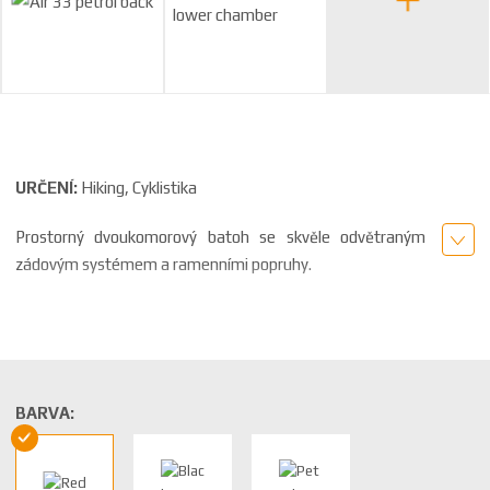
a
URČENÍ:
Hiking, Cyklistika
Prostorný dvoukomorový batoh se skvěle odvětraným
zádovým systémem a ramenními popruhy.
...
BARVA: