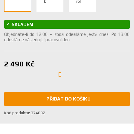
SKLADEM
Objednáte-li do 12:00 – zboží odesíláme ještě dnes. Po 13:00
odesíláme následující pracovní den.
2 490 Kč
PŘIDAT DO KOŠÍKU
K
Kód produktu:
374032
ó
d
v