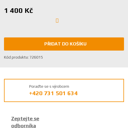
1 400 Kč
PŘIDAT DO KOŠÍKU
K
Kód produktu:
726015
ó
d
v
ý
Poraďte se s výrobcem
r
+420 731 501 634
o
b
c
e
Zeptejte se
:
odborníka
8