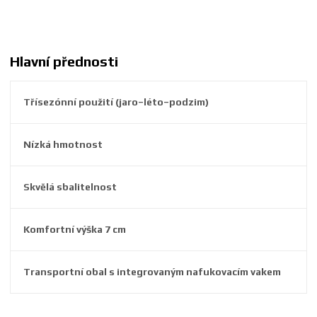
5
9
2
6
Hlavní přednosti
3
8
Třísezónní použití (jaro–léto–podzim)
7
2
6
Nízká hmotnost
0
1
5
Skvělá sbalitelnost
Komfortní výška 7 cm
Transportní obal s integrovaným nafukovacím vakem