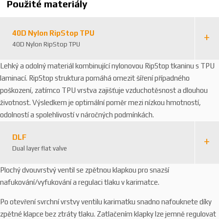
Použité materiály
40D Nylon RipStop TPU
40D Nylon RipStop TPU
Lehký a odolný materiál kombinující nylonovou RipStop tkaninu s TPU
laminací. RipStop struktura pomáhá omezit šíření případného
poškození, zatímco TPU vrstva zajišťuje vzduchotěsnost a dlouhou
životnost. Výsledkem je optimální poměr mezi nízkou hmotností,
odolností a spolehlivostí v náročných podmínkách.
DLF
Dual layer flat valve
Plochý dvouvrstvý ventil se zpětnou klapkou pro snazší
nafukování/vyfukování a regulaci tlaku v karimatce.
Po otevření svrchní vrstvy ventilu karimatku snadno nafouknete díky
zpětné klapce bez ztráty tlaku. Zatlačením klapky lze jemně regulovat