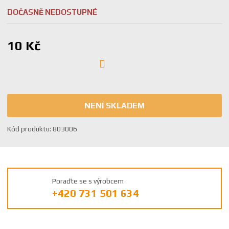
DOČASNĚ NEDOSTUPNÉ
10 Kč
NENÍ SKLADEM
K
Kód produktu:
803006
ó
d
v
ý
Poraďte se s výrobcem
r
+420 731 501 634
o
b
c
e