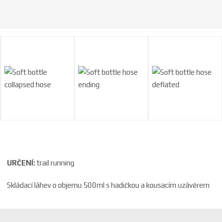
a
URČENÍ:
trail running
Skládací láhev o objemu 500ml s hadičkou a kousacím uzávěrem