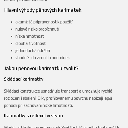
Hlavní výhody pěnových karimatek
okamžitá připravenost k použití
nulové riziko propíchnutí
nízká hmotnost
dlouhá životnost
jednoduchá údržba
vhodné i do zimních podmínek
Jakou pěnovou karimatku zvolit?
Skládací karimatky
Skládací konstrukce usnadňuje transport a umožňuje rychlé
rozložení i sbalení. Díky profilovanému povrchu nabízejí lepší
pohodlí při zachování nízké hmotnosti.
Karimatky s reflexní vrstvou
Modely s hliníkovou vrstvou odrážejí část tělesného tepla zpět k