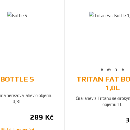
BOTTLE S
TRITAN FAT B
1,0L
ná nerezová láhev o objemu
Čirá láhev z Tritanu se širok
0,8L
objemu 1L
289 Kč
3
Přidat k porovnání