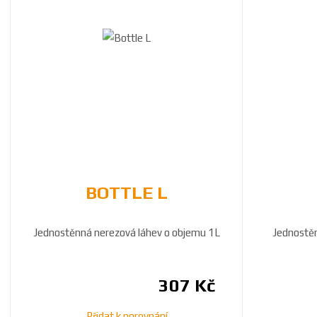
BOTTLE L
Jednostěnná nerezová láhev o objemu 1L
Jednostěn
307 Kč
Přidat k porovnání