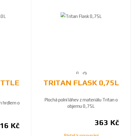
OTTLE
TRITAN FLASK 0,75L
Plochá polní láhev z materiálu Tritan o
ým hrdlem o
objemu 0,75L
363 Kč
16 Kč
Přidat k porovnání