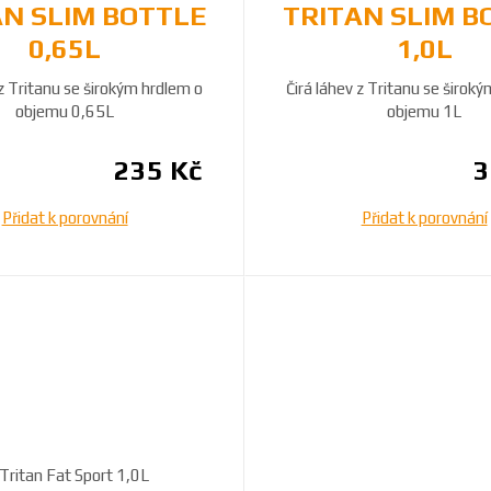
AN SLIM BOTTLE
TRITAN SLIM B
0,65L
1,0L
 z Tritanu se širokým hrdlem o
Čirá láhev z Tritanu se širok
objemu 0,65L
objemu 1L
235 Kč
3
Přidat k porovnání
Přidat k porovnání