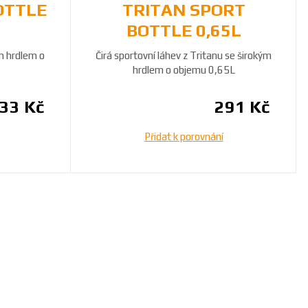
OTTLE
TRITAN SPORT
BOTTLE 0,65L
ým hrdlem o
Čirá sportovní láhev z Tritanu se širokým
hrdlem o objemu 0,65L
33 Kč
291 Kč
Přidat k porovnání