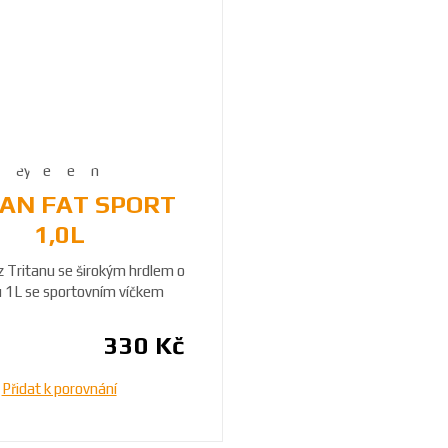
TAN FAT SPORT
1,0L
 z Tritanu se širokým hrdlem o
 1L se sportovním víčkem
330 Kč
Přidat k porovnání