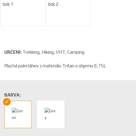
a
URČENÍ:
Trekking, Hiking, VHT, Camping
Plochá polní láhev z materiálu Tritan o objemu 0,75L
BARVA: