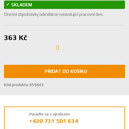
SKLADEM
Dnešní objednávky odesíláme následující pracovní den.
363 Kč
PŘIDAT DO KOŠÍKU
K
Kód produktu:
659443
ó
d
v
ý
Poraďte se s výrobcem
r
+420 731 501 634
o
b