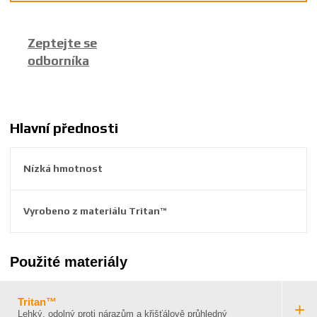
c
e
Zeptejte se
:
odborníka
8
5
9
2
6
Hlavní přednosti
3
8
Nízká hmotnost
6
5
9
Vyrobeno z materiálu Tritan™
4
4
3
Použité materiály
Tritan™
Lehký, odolný proti nárazům a křišťálově průhledný