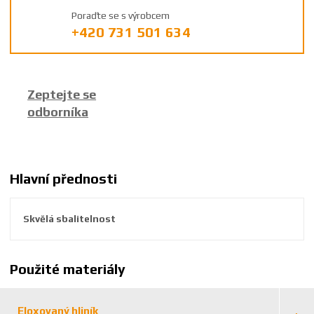
ý
Poraďte se s výrobcem
r
+420 731 501 634
o
b
c
e
Zeptejte se
:
odborníka
8
5
9
2
6
Hlavní přednosti
3
8
Skvělá sbalitelnost
8
1
3
1
Použité materiály
8
0
Eloxovaný hliník