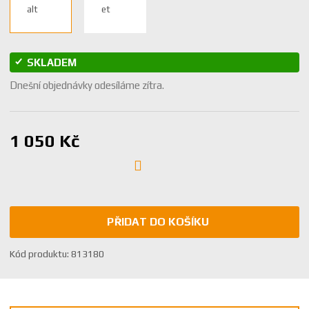
SKLADEM
Dnešní objednávky odesíláme zítra.
1 050 Kč
PŘIDAT DO KOŠÍKU
K
Kód produktu:
813180
ó
d
v