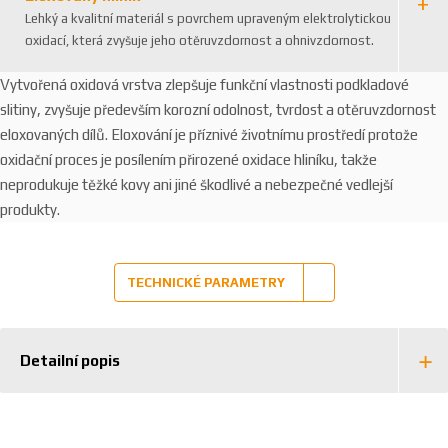
Lehký a kvalitní materiál s povrchem upraveným elektrolytickou
oxidací, která zvyšuje jeho otěruvzdornost a ohnivzdornost.
Vytvořená oxidová vrstva zlepšuje funkční vlastnosti podkladové
slitiny, zvyšuje především korozní odolnost, tvrdost a otěruvzdornost
eloxovaných dílů. Eloxování je příznivé životnímu prostředí protože
oxidační proces je posílením přirozené oxidace hliníku, takže
neprodukuje těžké kovy ani jiné škodlivé a nebezpečné vedlejší
produkty.
TECHNICKÉ PARAMETRY
Detailní popis