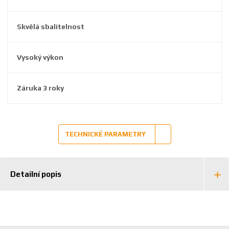
8
8
Skvělá sbalitelnost
0
0
9
Vysoký výkon
Záruka 3 roky
TECHNICKÉ PARAMETRY
Detailní popis