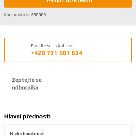
PŘIDAT DO KOŠÍKU
K
Kód produktu:
688009
ó
d
v
ý
Poraďte se s výrobcem
r
+420 731 501 634
o
b
c
e
Zeptejte se
:
odborníka
8
5
9
2
6
Hlavní přednosti
3
8
Nízká hmotnost
6