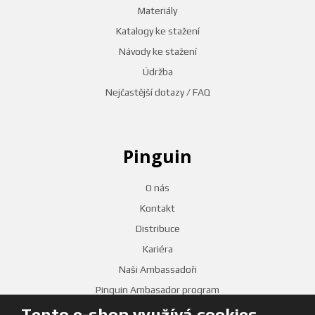
Materiály
Katalogy ke stažení
Návody ke stažení
Údržba
Nejčastější dotazy / FAQ
Pinguin
O nás
Kontakt
Distribuce
Kariéra
Naši Ambassadoři
Pinguin Ambasador program
Tento e-shop využívá cookies