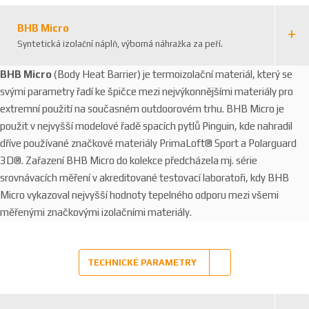
BHB Micro
Syntetická izolační náplň, výborná náhražka za peří.
BHB Micro
(Body Heat Barrier) je termoizolační materiál, který se
svými parametry řadí ke špičce mezi nejvýkonnějšími materiály pro
extremní použití na současném outdoorovém trhu. BHB Micro je
použit v nejvyšší modelové řadě spacích pytlů Pinguin, kde nahradil
dříve používané značkové materiály PrimaLoft® Sport a Polarguard
3D®. Zařazení BHB Micro do kolekce předcházela mj. série
srovnávacích měření v akreditované testovací laboratoři, kdy BHB
Micro vykazoval nejvyšší hodnoty tepelného odporu mezi všemi
měřenými značkovými izolačními materiály.
TECHNICKÉ PARAMETRY