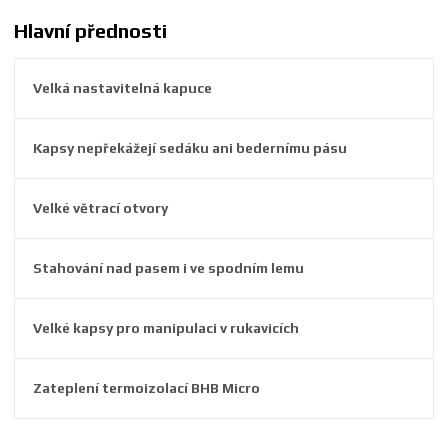
2
6
Hlavní přednosti
3
8
Velká nastavitelná kapuce
4
4
6
Kapsy nepřekážejí sedáku ani bedernímu pásu
5
1
7
Velké větrací otvory
Stahování nad pasem i ve spodním lemu
Velké kapsy pro manipulaci v rukavicích
Zateplení termoizolací BHB Micro