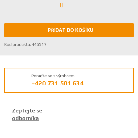
PŘIDAT DO KOŠÍKU
K
Kód produktu:
446517
ó
d
v
ý
Poraďte se s výrobcem
r
+420 731 501 634
o
b
c
e
Zeptejte se
:
odborníka
8
5
9