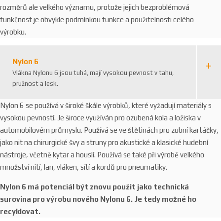
rozměrů ale velkého významu, protože jejich bezproblémová
funkčnost je obvykle podmínkou funkce a použitelnosti celého
výrobku.
Nylon 6
Vlákna Nylonu 6 jsou tuhá, mají vysokou pevnost v tahu,
pružnost a lesk.
Nylon 6 se používá v široké škále výrobků, které vyžadují materiály s
vysokou pevností. Je široce využíván pro ozubená kola a ložiska v
automobilovém průmyslu. Používá se ve štětinách pro zubní kartáčky,
jako nit na chirurgické švy a struny pro akustické a klasické hudební
nástroje, včetně kytar a houslí. Používá se také při výrobě velkého
množství nití, lan, vláken, sítí a kordů pro pneumatiky.
Nylon 6 má potenciál být znovu použit jako technická
surovina pro výrobu nového Nylonu 6. Je tedy možné ho
recyklovat.