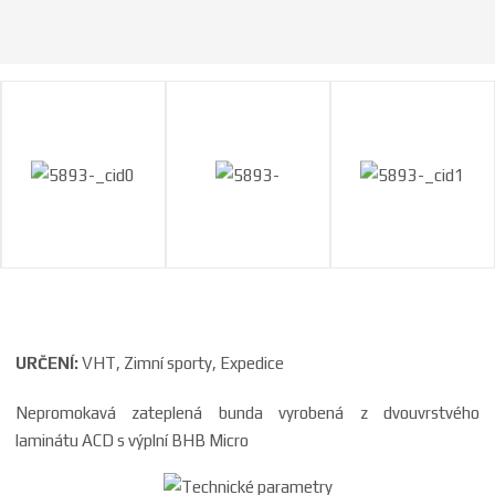
a
URČENÍ:
VHT, Zimní sporty, Expedice
Nepromokavá zateplená bunda vyrobená z dvouvrstvého
laminátu ACD s výplní BHB Micro