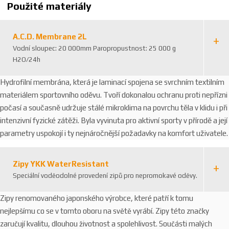
Použité materiály
A.C.D. Membrane 2L
Vodní sloupec: 20 000mm Paropropustnost: 25 000 g
H2O/24h
Hydrofilní membrána, která je laminací spojena se svrchním textilním
materiálem sportovního oděvu. Tvoří dokonalou ochranu proti nepřízni
počasí a současně udržuje stálé mikroklima na povrchu těla v klidu i při
intenzivní fyzické zátěži. Byla vyvinuta pro aktivní sporty v přírodě a její
parametry uspokojí i ty nejnáročnější požadavky na komfort uživatele.
Zipy YKK WaterResistant
Speciální voděodolné provedení zipů pro nepromokavé oděvy.
Zipy renomovaného japonského výrobce, které patří k tomu
nejlepšímu co se v tomto oboru na světě vyrábí. Zipy této značky
zaručují kvalitu, dlouhou životnost a spolehlivost. Součásti malých