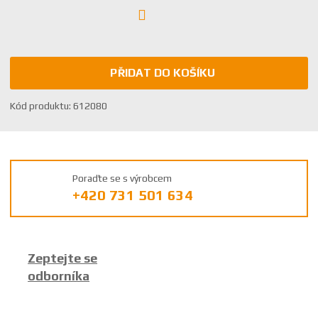
PŘIDAT DO KOŠÍKU
K
Kód produktu:
612080
ó
d
v
ý
Poraďte se s výrobcem
r
+420 731 501 634
o
b
c
e
Zeptejte se
:
odborníka
8
5
9