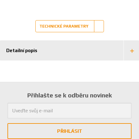
2
6
3
8
TECHNICKÉ PARAMETRY
6
1
2
0
Detailní popis
8
0
Přihlašte se k odběru novinek
PŘIHLÁSIT