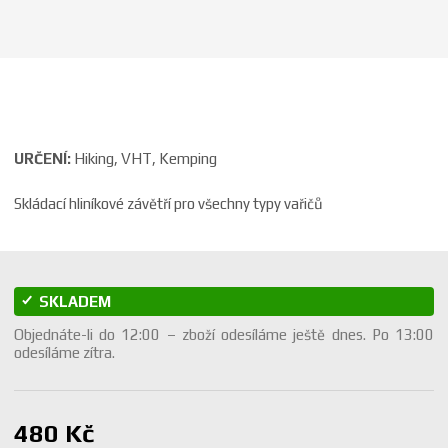
a
URČENÍ:
Hiking, VHT, Kemping
Skládací hliníkové závětří pro všechny typy vařičů
SKLADEM
Objednáte-li do 12:00 – zboží odesíláme ještě dnes. Po 13:00
odesíláme zítra.
480 Kč