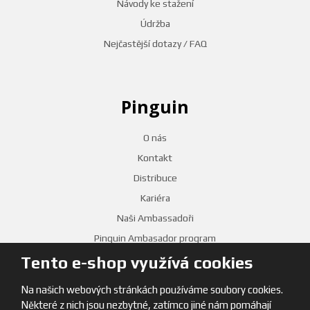
Návody ke stažení
Údržba
Nejčastější dotazy / FAQ
Pinguin
O nás
Kontakt
Distribuce
Kariéra
Naši Ambassadoři
Pinguin Ambasador program
Tento e-shop využívá cookies
PRODEJNY
Na našich webových stránkách používáme soubory cookies.
Některé z nich jsou nezbytné, zatímco jiné nám pomáhají