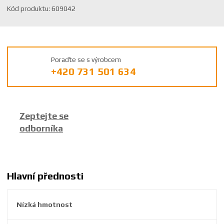
K
Kód produktu:
609042
ó
d
v
ý
Poraďte se s výrobcem
r
+420 731 501 634
o
b
c
e
Zeptejte se
:
odborníka
8
5
9
2
6
Hlavní přednosti
3
8
Nízká hmotnost
6
0