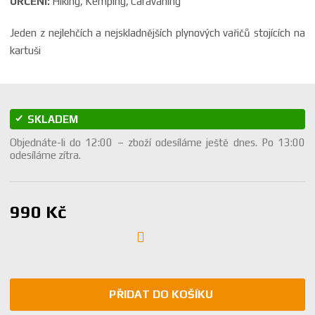
URČENÍ:
Hiking, Kemping, Caravaning
a
Jeden z nejlehčích a nejskladnějších plynových vařičů stojících na
kartuši
SKLADEM
Objednáte-li do 12:00 – zboží odesíláme ještě dnes. Po 13:00
odesíláme zítra.
990 Kč
PŘIDAT DO KOŠÍKU