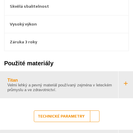
9
Skvělá sbalitelnost
0
4
2
Vysoký výkon
Záruka 3 roky
Použité materiály
Titan
Velmi lehký a pevný materiál používaný zejména v leteckém
průmyslu a ve zdravotnictví.
TECHNICKÉ PARAMETRY