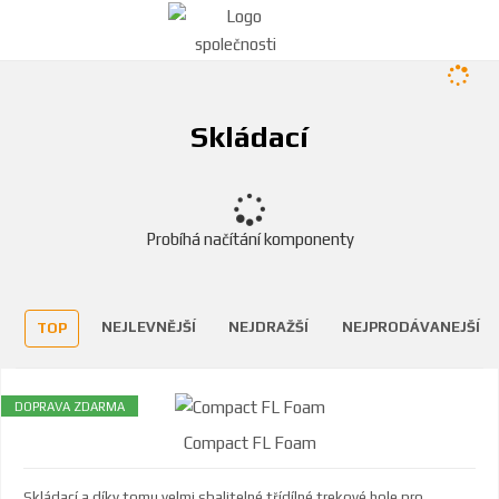
Skládací
Probíhá načítání komponenty
NEJLEVNĚJŠÍ
NEJDRAŽŠÍ
NEJPRODÁVANEJŠÍ
TOP
DOPRAVA ZDARMA
Compact FL Foam
Skládací a díky tomu velmi sbalitelné třídílné trekové hole pro