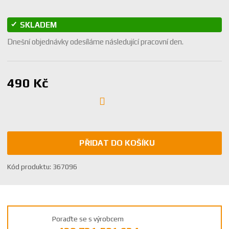
SKLADEM
Dnešní objednávky odesíláme následující pracovní den.
490 Kč
PŘIDAT DO KOŠÍKU
K
Kód produktu:
367096
ó
d
v
ý
Poraďte se s výrobcem
r