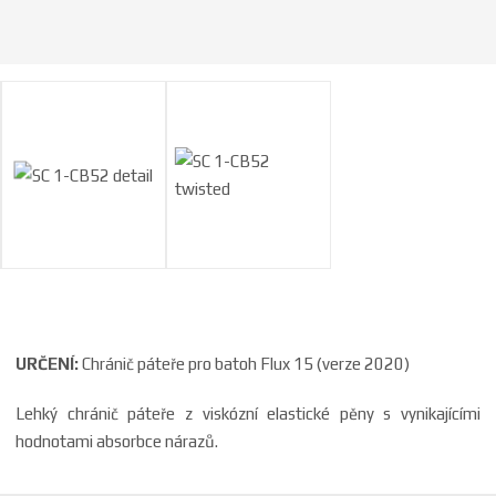
a
URČENÍ:
Chránič páteře pro batoh Flux 15 (verze 2020)
Lehký chránič páteře z viskózní elastické pěny s vynikajícími
hodnotami absorbce nárazů.