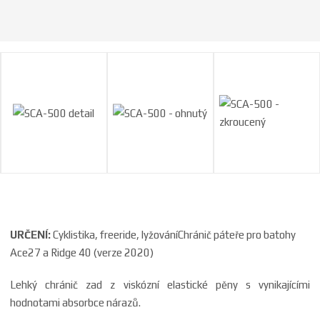
a
URČENÍ:
Cyklistika, freeride, lyžováníChránič páteře pro batohy
Ace27 a Ridge 40 (verze 2020)
Lehký chránič zad z viskózní elastické pěny s vynikajícími
hodnotami absorbce nárazů.