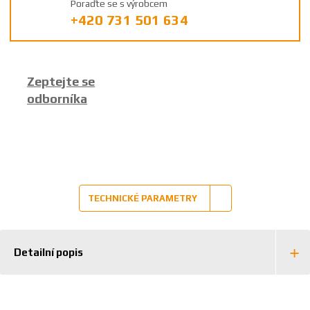
Poraďte se s výrobcem
r
+420 731 501 634
o
b
c
e
Zeptejte se
:
odborníka
8
5
9
2
6
3
8
TECHNICKÉ PARAMETRY
3
6
9
0
Detailní popis
9
0