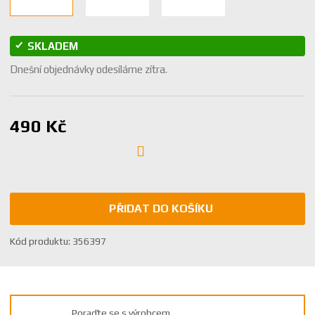
SKLADEM
Dnešní objednávky odesíláme zítra.
490 Kč
PŘIDAT DO KOŠÍKU
K
Kód produktu:
356397
ó
d
v
ý
Poraďte se s výrobcem