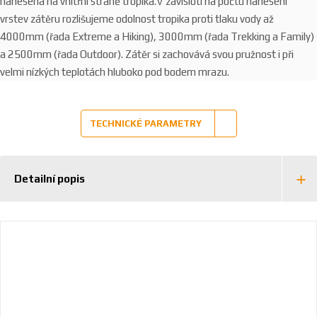
nanesená na vnitřní straně tropika.V závisloti na počtu nanesení
vrstev zátěru rozlišujeme odolnost tropika proti tlaku vody až
4000mm (řada Extreme a Hiking), 3000mm (řada Trekking a Family)
a 2500mm (řada Outdoor). Zátěr si zachovává svou pružnost i při
velmi nízkých teplotách hluboko pod bodem mrazu.
TECHNICKÉ PARAMETRY
Detailní popis