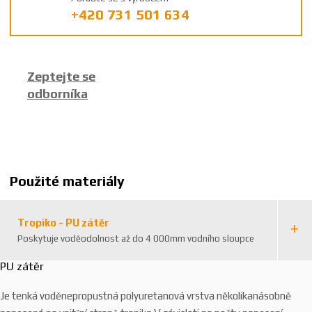
r
+420 731 501 634
o
b
c
e
Zeptejte se
:
odborníka
8
5
9
2
6
3
Použité materiály
8
3
5
Tropiko - PU zátěr
6
Poskytuje voděodolnost až do 4 000mm vodního sloupce
3
9
PU zátěr
7
Je tenká voděnepropustná polyuretanová vrstva několikanásobně