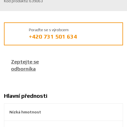
Kód produktu:
639063
ó
d
v
ý
Poraďte se s výrobcem
r
+420 731 501 634
o
b
c
e
Zeptejte se
:
odborníka
8
5
9
2
6
Hlavní přednosti
3
8
Nízká hmotnost
6
3
9