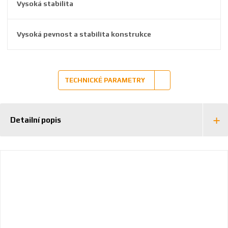
Vysoká stabilita
0
6
3
Vysoká pevnost a stabilita konstrukce
TECHNICKÉ PARAMETRY
Detailní popis