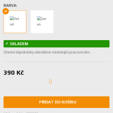
BARVA:
SKLADEM
Dnešní objednávky odesíláme následující pracovní den.
390 Kč
PŘIDAT DO KOŠÍKU
K