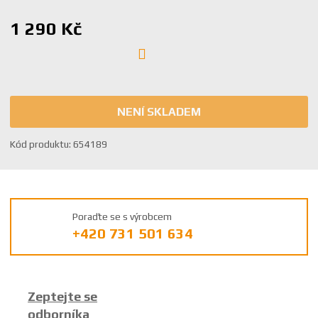
a
1 290 Kč
NENÍ SKLADEM
K
Kód produktu:
654189
ó
d
v
ý
Poraďte se s výrobcem
r
+420 731 501 634
o
b
c
e
Zeptejte se
:
odborníka
8