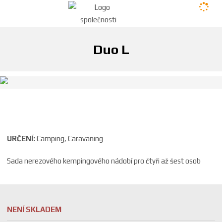
Duo L
Ú
Duo L
Vaření
Nádobí
v
o
d
URČENÍ:
Camping, Caravaning
n
í
Sada nerezového kempingového nádobí pro čtyři až šest osob
s
t
r
a
NENÍ SKLADEM
n