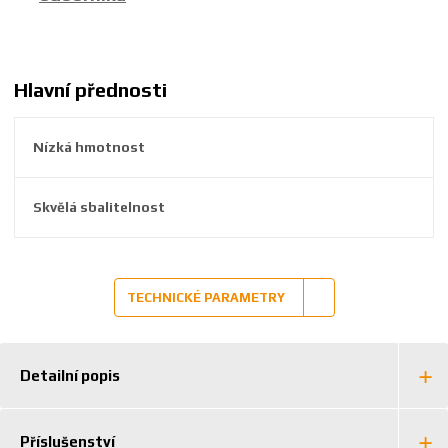
5
9
2
6
Hlavní přednosti
3
8
Nízká hmotnost
6
5
4
Skvělá sbalitelnost
1
8
9
TECHNICKÉ PARAMETRY
Detailní popis
Příslušenství