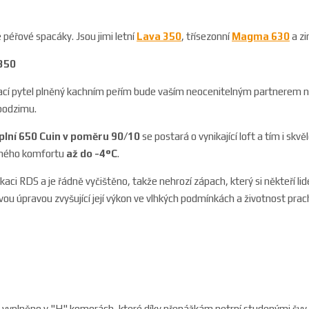
 péřové spacáky. Jsou jimi letní
Lava 350
, třísezonní
Magma 630
a z
 350
spací pytel plněný kachním peřím bude vaším neocenitelným partnerem 
podzimu.
plní 650 Cuin v poměru 90/10
se postará o vynikající loft a tím i skvě
lného komfortu
až do -4°C
.
ikaci RDS a je řádně vyčištěno, takže nehrozí zápach, který si někteří lid
ou úpravou zvyšující její výkon ve vlhkých podmínkách a životnost prac
 vyplněno v "H" komorách, které díky přepážkám netrpí studenými švy.