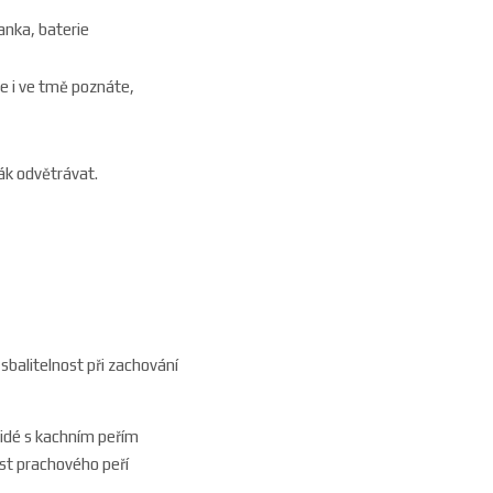
anka, baterie
e i ve tmě poznáte,
ák odvětrávat.
 sbalitelnost při zachování
í lidé s kachním peřím
ost prachového peří