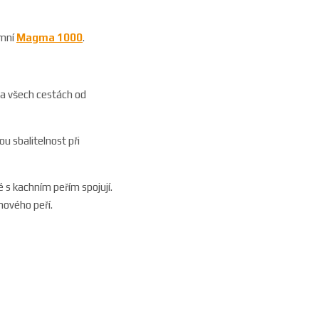
imní
Magma 1000
.
na všech cestách od
lou sbalitelnost při
é s kachním peřím spojují.
hového peří.