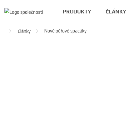
PRODUKTY
ČLÁNKY
Ú
Nové péřové spacáky
Články
v
o
d
n
í
s
t
r
a
n
a