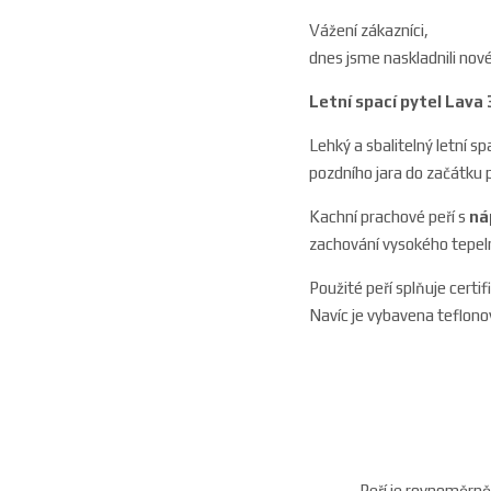
Vážení zákazníci,
dnes jsme naskladnili nové
Letní spací pytel Lava
Lehký a sbalitelný letní 
pozdního jara do začátku 
Kachní prachové peří s
ná
zachování vysokého tepe
Použité peří splňuje certif
Navíc je vybavena teflonov
Peří je rovnoměrně