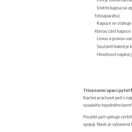
Vnitřní kapsa na z
fotoaparátu)
Kapuce se stahuje
kterou část kapuce 
Levou a pravou var
Součástí balení je
Hmotnost náplně j
Třísezonní spací pyte
Kachní prachové peří s náp
vysokého tepelného komf
Použité peří splňuje certi
spojují. Navíc je vybavena