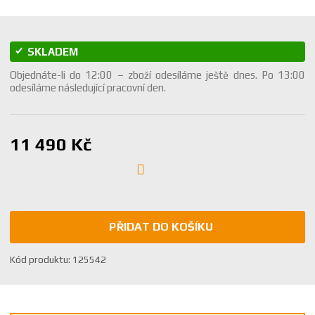
SKLADEM
Objednáte-li do 12:00 – zboží odesíláme ještě dnes. Po 13:00
odesíláme následující pracovní den.
11 490 Kč
PŘIDAT DO KOŠÍKU
K
Kód produktu:
125542
ó
d
v