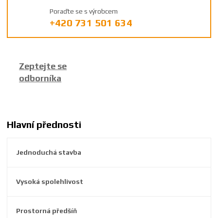
ý
Poraďte se s výrobcem
r
+420 731 501 634
o
b
c
e
Zeptejte se
:
odborníka
8
5
9
2
6
Hlavní přednosti
3
8
Jednoduchá stavba
1
2
5
Vysoká spolehlivost
5
4
2
Prostorná předšíň