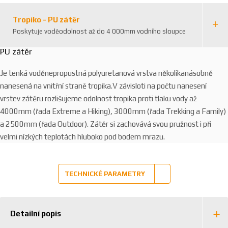
Tropiko - PU zátěr
Poskytuje voděodolnost až do 4 000mm vodního sloupce
PU zátěr
Je tenká voděnepropustná polyuretanová vrstva několikanásobně
nanesená na vnitřní straně tropika.V závisloti na počtu nanesení
vrstev zátěru rozlišujeme odolnost tropika proti tlaku vody až
4000mm (řada Extreme a Hiking), 3000mm (řada Trekking a Family)
a 2500mm (řada Outdoor). Zátěr si zachovává svou pružnost i při
velmi nízkých teplotách hluboko pod bodem mrazu.
TECHNICKÉ PARAMETRY
Detailní popis