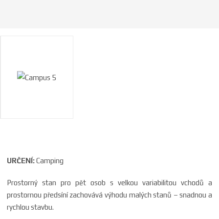
a
URČENÍ:
Camping
Prostorný stan pro pět osob s velkou variabilitou vchodů a
prostornou předsíní zachovává výhodu malých stanů – snadnou a
rychlou stavbu.