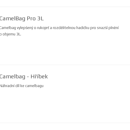
CamelBag Pro 3L
Camelbag vylepšený o rukojeť a rozdělitelnou hadičku pro snazší plnění
o objemu 3L.
Camelbag - Hříbek
Náhradní díl ke camelbagu