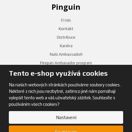
Pinguin
O nás
Kontakt
Distribuce
Kariéra
Naši Ambassadoři
Pinguin Ambasador program
Tento e-shop využívá cookies
PRODEJNY
Na našich webových stránkách používáme soubory cookies.
Některé z nich jsou nezbytné, zatímco jiné nám pomáhají
vylepšit tento web a váš uživatelský zážitek. Souhlasíte s
používáním všech cookies?
Nastavení
© 2026, Pinguin
Souhlasím
Mapa stránek
|
Obchodní podmínky
|
GDPR