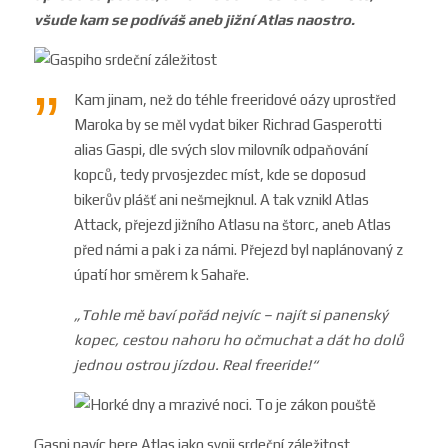
všude kam se podíváš aneb jižní Atlas naostro.
Kam jinam, než do téhle freeridové oázy uprostřed
Maroka by se měl vydat biker Richrad Gasperotti
alias Gaspi, dle svých slov milovník odpaňování
kopců, tedy prvosjezdec míst, kde se doposud
bikerův plášť ani nešmejknul. A tak vznikl Atlas
Attack, přejezd jižního Atlasu na štorc, aneb Atlas
před námi a pak i za námi. Přejezd byl naplánovaný z
úpatí hor směrem k Sahaře.
„
Tohle mě baví pořád nejvíc – najít si panenský
kopec, cestou nahoru ho očmuchat a dát ho dolů
jednou ostrou jízdou. Real freeride!
“
Gaspi navíc bere Atlas jako svoji srdeční záležitost.