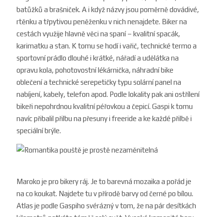
batůžků a brašniček. A i když názvy jsou poměrně dovádivé,
rtěnku a třpytivou peněženku v nich nenajdete. B
iker na
cestách využije hlavně věci na spaní – kvalitní
spacák,
karimatku a stan. K tomu se hodí i vařič, technické termo a
sportovní prádlo dlouhé i krátké, nářadí a udělátka na
opravu kola, pohotovostní lékárnička, náhradní bike
oblečení a technické serepetičky typu solární panel na
nabíjení, kabely, telefon apod. Podle lokality pak ani ostřílení
bikeři nepohrdnou kvalitní péřovkou a čepicí. Gaspi k tomu
navíc přibalil přilbu na přesuny i freeride a ke každé přilbě i
speciální brýle.
Maroko je pro bikery ráj. Je to barevná mozaika a pořád je
na co koukat. Najdete tu v přírodě barvy od černé po bílou.
Atlas je podle Gaspiho svérázný v tom, že na pár desítkách