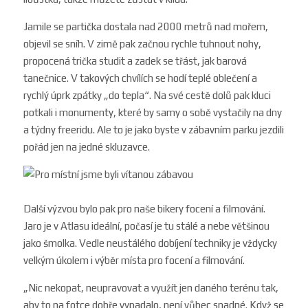
Jamile se partička dostala nad 2000 metrů nad mořem,
objevil se sníh. V zimě pak začnou rychle tuhnout nohy,
propocená trička studit a zadek se třást, jak barová
tanečnice. V takových chvílích se hodí teplé oblečení a
rychlý úprk zpátky „do tepla“. Na své cestě dolů pak kluci
potkali i
monumenty, které by samy o sobě vystačily na dny
a týdny freeridu. Ale to je jako byste v zábavním parku jezdili
pořád jen na jedné skluzavce.
Další výzvou bylo pak pro naše bikery focení a filmování.
Jaro je v Atlasu ideální, počasí je tu stálé a nebe většinou
jako šmolka. Vedle neustálého dobíjení techniky je vždycky
velkým úkolem i výběr místa pro focení a filmování.
„Nic nekopat, neupravovat a využít jen daného terénu tak,
aby to na fotce dobře vypadalo, není vůbec snadné. Když se