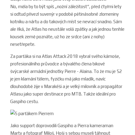
No,
měla by to být spíš „nožní záležitost“, před čtyřmi lety
si odtud přivezl suve
nýr v podobě pětinásobné zlomeniny
kotníku a nártu a do takových míst se nevrací snadno. Sám
ale říká, že Atlas ho neu
stále volá zpátky a jak jednou tenhle
kousek země poznáte, už ho ze srdce (ani z nohy)
nesetřepete.
Za parťáka si na Atlas Attack 2018 vybral svého kám
oše,
profesionálního průvodce a bývalého člena bikové
švýcarské armádní jednotky Pierre - Alaina. To že mu je 52
je jen klamání tělem, fyzičku má jako mladík, navíc
dlouhodobě žije v Marakéši a je velký milovník a propagátor
Atlasu jako super destinace pro MTB. Takže ideální pro
Gaspiho cestu.
Jako support doprovodili Gaspiho a Pierra kameraman
Marty a fotograf Miloš. Hoši s sebou museli táhnout