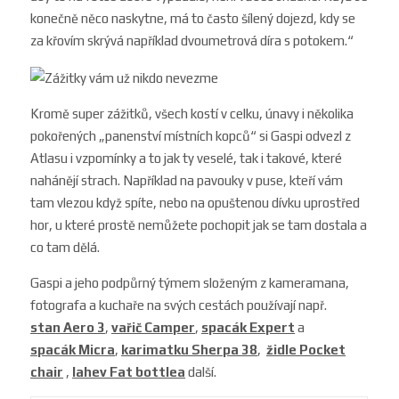
konečně něco naskytne, má to často šílený dojezd, kdy se
za křovím skrývá například dvoumetrová díra s potokem.“
Kromě super zážitků, všech kostí v celku, únavy i několika
pokořených „panenství místních kopců“ si Gaspi odvezl z
Atlasu i vzpomínky a to jak ty veselé, tak i takové, které
nahánějí strach. Například na pavouky v puse, kteří vám
tam vlezou když spíte, nebo na opuštenou dívku uprostřed
hor, u které prostě nemůžete pochopit jak se tam dostala a
co tam dělá.
Gaspi a jeho podpůrný týmem složeným z kameramana,
fotografa a kuchaře na svých cestách používají např.
stan
Aero 3
,
vařič
Camper
,
spacák
Expert
a
spacák
Micra
,
karimatku
Sherpa 38
,
židle
Pocket
chair
,
lahev
Fat bottle
a
další.