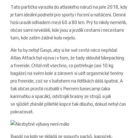
Tato partička vyrazila do atlaského
náručí na jaře 2018, kdy
je tam ideální podnebí pro sporty i focení a natáčení. Denně
hoši urazili odhadem
mezi 60 a 80 km. Prý to nikdy neměřili,
občas sami nevěděli, kde jsou a jezdili cestami i necestami
tam, kde zatím žádné kolo nejelo.
Ale to by nebyl Gaspi, aby si ke své cestě něco nepřidal.
Atlas Attack byl výzva i v tom, že tady skloubil bikepacking
a freeride
. Chtěl mít všechno, co potřebuje (asi 10 kg
bagáže) na svém kole a zároveň si užít orgasmické terény
pro freeride, což se s batohem na řídítkách dělá špatně. A
tak občas prostě rozbalili s Pierrem basecamp
(aka
karimatku a spacák), odstrojili brašny ze strojů a jali
se
sjíždět zběsilé přilehlé kopce tak dlouho, dokud nebyl čas
pokračovat.
Bagáž na kolo se skládá ze spousty packů
, kapsiček,