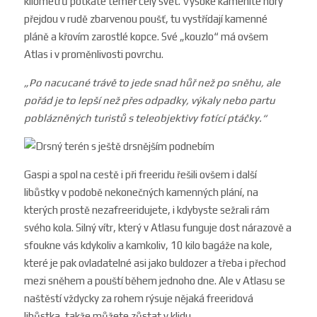
kilometrů potkáte téměř celý svět. Vysoké kamenité hory
přejdou v rudě zbarvenou poušť, tu vystřídají kamenné
pláně a křovím zarostlé kopce. Své „kouzlo“ má ovšem
Atlas i v proměnlivosti povrchu.
„Po nacucané trávě to jede snad hůř než po sněhu, al
e
pořád je to lepší než přes odpadky, výkaly nebo partu
poblázně
ných turistů s teleobjektivy fotící ptáčky.“
Gaspi a spol na cestě i při freeridu řešili ovšem i další
libůstky v podobě nekonečných kamenných plání, na
kterých prostě nezafree
ridujete, i kdybyste sežrali rám
svého kola. Silný vítr, který v Atlasu funguje dost nárazově a
sfoukne vás kdykoliv a kamkoliv, 10 kilo bagáže na kole,
které je pak ovladatelné asi jako buldozer a třeba i přechod
mezi sněhem a pouští během jednoho dne. Ale v Atlasu se
naštěstí vždycky za rohem rýsuje nějaká freeridová
libůstka, takže můžete zůstat v klidu.