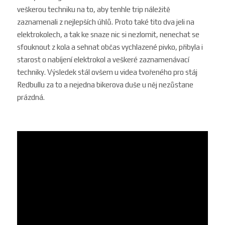
veškerou techniku na to, aby tenhle t
rip náležitě
zaznamenali z nejlepších úhlů.
Proto také tito dva
jeli na
elektrokolech, a tak ke snaze nic si nezlomit, nenechat se
sfouknout z kola a sehnat občas vychlazené pivko, přibyla i
starost o nabíjení elektrokol a veškeré zaznamenávací
techniky. Výsledek stál ovšem u videa tvořeného pro stáj
Redbullu za to a nejedna bikerova duše u něj nezůstane
prázdná.