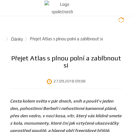
Ú
Přejet Atlas s plnou polní a zablbnout si
Články
v
o
Přejet Atlas s plnou polní a zablbnout
d
si
n
í
27.09.2018 09:08
s
t
r
Cesta kolem světa v pár dnech, sníh a poušť v jeden
a
den, pohostinní Berbeři i nehostinné kamenné pláně,
n
přes den vedro, v noci kosa, vítr, který vás klidně smete
a
z kola, monumenty, které ční jak vztyčené ukazováčky
uprostřed pouště, a hlavně obří freeridové hřiště,