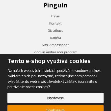
Pinguin
O nás
Kontakt
Distribuce
Kariéra
Naši Ambassadoři
Pinguin Ambasador program
Tento e-shop využívá cookies
PRODEJNY
Na našich webových stránkách používáme soubory cookies.
Některé z nich jsou nezbytné, zatímco jiné nám pomáhají
vylepšit tento web a váš uživatelský zážitek. Souhlasíte s
používáním všech cookies?
Nastavení
© 2026, Pinguin
Souhlasím
Mapa stránek
|
Obchodní podmínky
|
GDPR