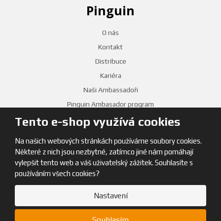
Pinguin
O nás
Kontakt
Distribuce
Kariéra
Naši Ambassadoři
Pinguin Ambasador program
Tento e-shop využívá cookies
PRODEJNY
Na našich webových stránkách používáme soubory cookies.
Některé z nich jsou nezbytné, zatímco jiné nám pomáhají
vylepšit tento web a váš uživatelský zážitek. Souhlasíte s
používáním všech cookies?
Nastavení
© 2026, Pinguin
Souhlasím
Mapa stránek
|
Obchodní podmínky
|
GDPR