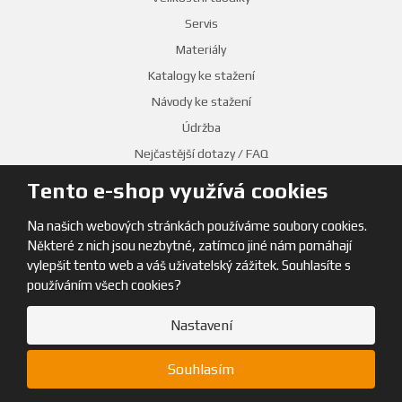
Servis
Materiály
Katalogy ke stažení
Návody ke stažení
Údržba
Nejčastější dotazy / FAQ
Tento e-shop využívá cookies
Na našich webových stránkách používáme soubory cookies.
Pinguin
Některé z nich jsou nezbytné, zatímco jiné nám pomáhají
vylepšit tento web a váš uživatelský zážitek. Souhlasíte s
O nás
používáním všech cookies?
Kontakt
Nastavení
Distribuce
Kariéra
Souhlasím
Naši Ambassadoři