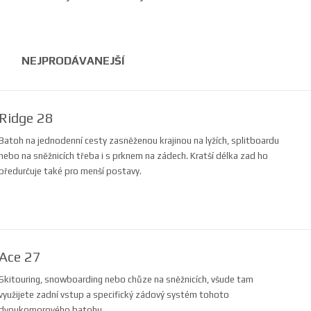
NEJPRODÁVANEJŠÍ
Ridge 28
Batoh na jednodenní cesty zasněženou krajinou na lyžích, splitboardu
nebo na sněžnicích třeba i s prknem na zádech. Kratší délka zad ho
předurčuje také pro menší postavy.
Ace 27
Skitouring, snowboarding nebo chůze na sněžnicích, všude tam
využijete zadní vstup a specifický zádový systém tohoto
dvoukomorového batohu.