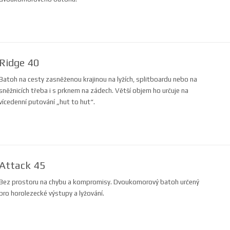
Ridge 40
Batoh na cesty zasněženou krajinou na lyžích, splitboardu nebo na
sněžnicích třeba i s prknem na zádech. Větší objem ho určuje na
vícedenní putování „hut to hut“.
Attack 45
Bez prostoru na chybu a kompromisy. Dvoukomorový batoh určený
pro horolezecké výstupy a lyžování.