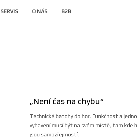
SERVIS
O NÁS
B2B
„Není čas na chybu“
Technické batohy do hor. Funkčnost a jednod
vybavení musí být na svém místě, tam kde h
jsou samozřejmostí.