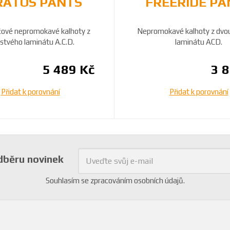
RATOS PANTS
FREERIDE PA
čové nepromokavé kalhoty z
Nepromokavé kalhoty z dvo
rstvého laminátu A.C.D.
laminátu ACD.
5 489 Kč
3 
Přidat k porovnání
Přidat k porovnání
odběru novinek
Souhlasím se
zpracováním osobních údajů
.