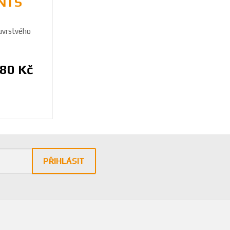
NTS
uvrstvého
880 Kč
PŘIHLÁSIT