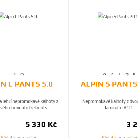
N L PANTS 5.0
ALPIN S PANTS
a lehčí nepromokavé kalhoty z
Nepromokavé kalhoty z dvo
vého laminátu Gelanots. ...
laminátu ACD.
5 330 Kč
3 
Přidat k porovnání
Přidat k porovnání