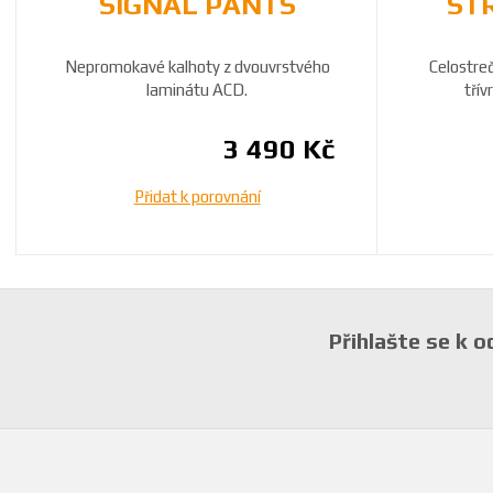
SIGNAL PANTS
ST
Nepromokavé kalhoty z dvouvrstvého
Celostre
laminátu ACD.
třív
3 490 Kč
Přidat k porovnání
Přihlašte se k 