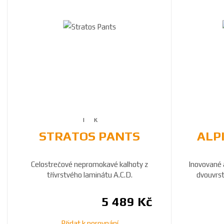
STRATOS PANTS
ALPI
Celostrečové nepromokavé kalhoty z
Inovované 
třívrstvého laminátu A.C.D.
dvouvrst
5 489 Kč
Přidat k porovnání