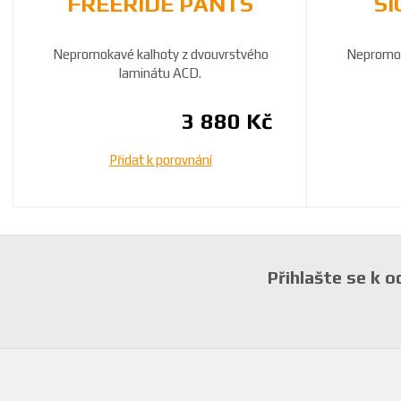
FREERIDE PANTS
SI
Nepromokavé kalhoty z dvouvrstvého
Nepromok
laminátu ACD.
3 880 Kč
Přidat k porovnání
Přihlašte se k 