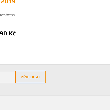
 2019
uvrstvého
290 Kč
PŘIHLÁSIT