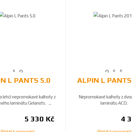
N L PANTS 5.0
ALPIN L PANTS
a lehčí nepromokavé kalhoty z
Nepromokavé kalhoty z dvo
vého laminátu Gelanots. ...
laminátu ACD.
5 330 Kč
4 
Přidat k porovnání
Přidat k porovnání