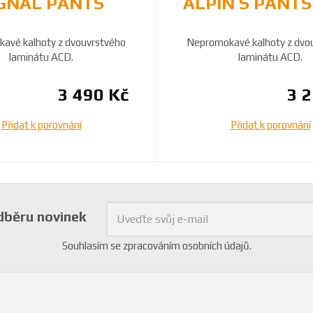
GNAL PANTS
ALPIN S PANTS
avé kalhoty z dvouvrstvého
Nepromokavé kalhoty z dvo
laminátu ACD.
laminátu ACD.
3 490 Kč
3 
Přidat k porovnání
Přidat k porovnání
odběru novinek
Souhlasím se
zpracováním osobních údajů
.