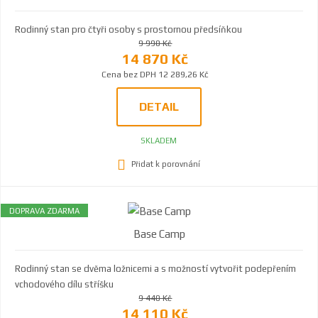
Rodinný stan pro čtyři osoby s prostornou předsíňkou
9 990 Kč
14 870 Kč
Cena bez DPH 12 289,26 Kč
DETAIL
SKLADEM
Přidat k porovnání
DOPRAVA ZDARMA
Base Camp
Rodinný stan se dvěma ložnicemi a s možností vytvořit podepřením
vchodového dílu stříšku
9 440 Kč
14 110 Kč