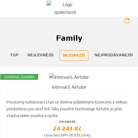
Family
TOP
NEJLEVNĚJŠÍ
NEJPRODÁVANEJŠÍ
NEJDRAŽŠÍ
DOPRAVA ZDARMA
Interval 6 Airtube
Prostorný nafukovací stan se dvěma oddělenými ložnicemi a velkou
předsíňkou pro šest lidí. Díky použité technologii Airtube je jeho
stavba velmi snadná a rychlá
24 243 Kč
24 243 Kč
Cena bez DPH 20 035,54 Kč