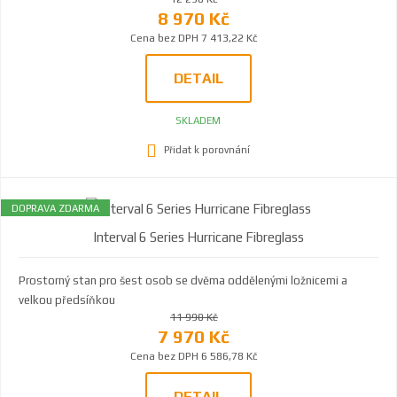
8 970 Kč
Cena bez DPH 7 413,22 Kč
DETAIL
SKLADEM
Přidat k porovnání
DOPRAVA ZDARMA
Interval 6 Series Hurricane Fibreglass
Prostorný stan pro šest osob se dvěma oddělenými ložnicemi a
velkou předsíňkou
11 990 Kč
7 970 Kč
Cena bez DPH 6 586,78 Kč
DETAIL