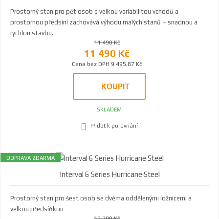
Prostorný stan pro pět osob s velkou variabilitou vchodů a
prostornou předsíní zachovává výhodu malých stanů – snadnou a
rychlou stavbu.
11 490 Kč
11 490 Kč
Cena bez DPH 9 495,87 Kč
KOUPIT
SKLADEM
Přidat k porovnání
DOPRAVA ZDARMA
Interval 6 Series Hurricane Steel
Prostorný stan pro šest osob se dvěma oddělenými ložnicemi a
velkou předsíňkou
12 290 Kč