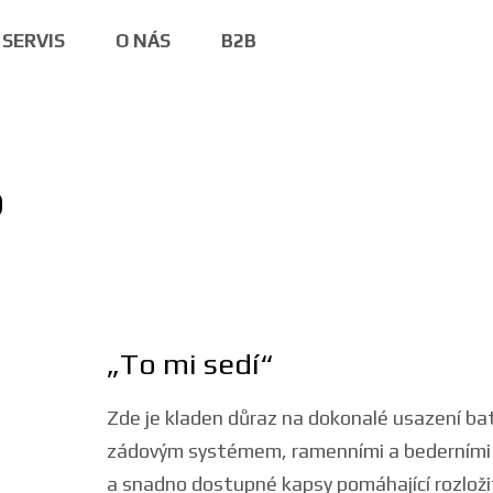
SERVIS
O NÁS
B2B
o
„To mi sedí“
Zde je kladen důraz na dokonalé usazení b
zádovým systémem, ramenními a bederními p
a snadno dostupné kapsy pomáhající rozloži