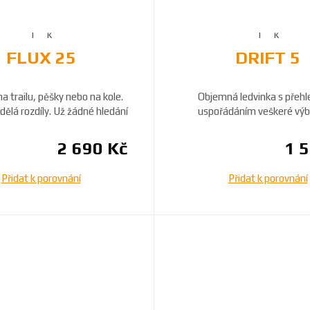
FLUX 25
DRIFT 5
na trailu, pěšky nebo na kole.
Objemná ledvinka s přeh
dělá rozdíly. Už žádné hledání
uspořádáním veškeré výb
šátk...
jednodenní turistiku.
2 690 Kč
1 
Přidat k porovnání
Přidat k porovnání