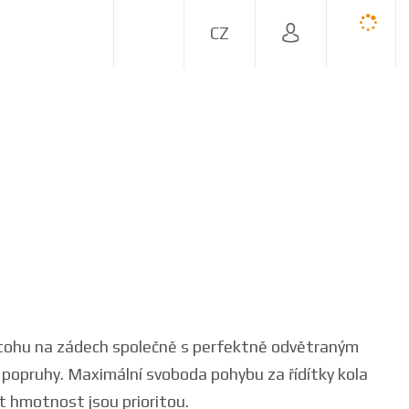
C
Z
atohu na zádech společně s perfektně odvětraným
opruhy. Maximální svoboda pohybu za řídítky kola
t hmotnost jsou prioritou.