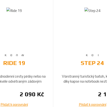
RIDE 19
STEP 24
ednodenní cesty pěšky nebo na
Všestranný turistický batoh, k
 skvěle odvětraným zádovým
díky kapse na notebook neztr
systémem. K...
měst...
2 090 Kč
2 
Přidat k porovnání
Přidat k porovnání