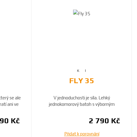
FLY 35
terý se ale
V jednoduchosti je síla. Lehký
atí ani ve
jednokomorový batoh s výborným
odvětráváním zad.
190 Kč
2 790 Kč
Přidat k porovnání