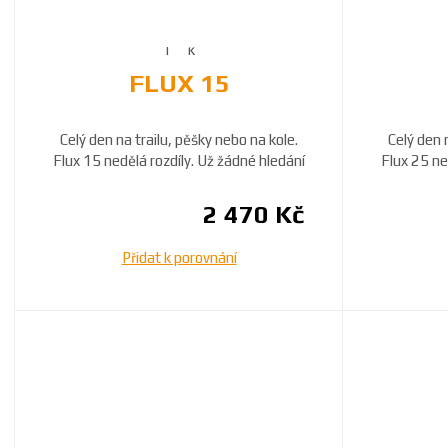
FLUX 15
Celý den na trailu, pěšky nebo na kole.
Celý den 
Flux 15 nedělá rozdíly. Už žádné hledání
Flux 25 ne
šátk...
2 470 Kč
Přidat k porovnání