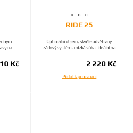
RIDE 25
ledným
Optimální objem, skvěle odvětraný
avy na
zádový systém a nízká váha. Ideální na
..
celý den.
510 Kč
2 220 Kč
Přidat k porovnání