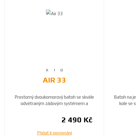
AIR 33
Prostorný dvoukomorový batoh se skvěle
Batoh na j
odvětraným zádovým systémem a
kole se
ramenními popruh...
2 490 Kč
Přidat k porovnání