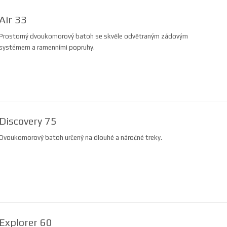
Air 33
Prostorný dvoukomorový batoh se skvěle odvětraným zádovým
systémem a ramenními popruhy.
Discovery 75
Dvoukomorový batoh určený na dlouhé a náročné treky.
Explorer 60