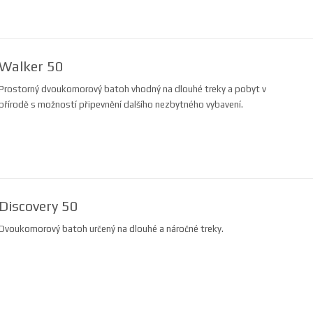
Walker 50
Prostorný dvoukomorový batoh vhodný na dlouhé treky a pobyt v
přírodě s možností připevnění dalšího nezbytného vybavení.
Discovery 50
Dvoukomorový batoh určený na dlouhé a náročné treky.