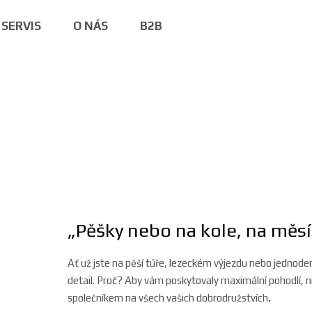
SERVIS
O NÁS
B2B
„Pěšky nebo na kole, na měsí
Ať už jste na pěší túře, lezeckém výjezdu nebo jednod
detail. Proč? Aby vám poskytovaly maximální pohodlí, n
společníkem na všech vašich dobrodružstvích
.