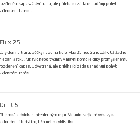
rozčlenění kapes. Odvětraná, ale přiléhající záda usnadňují pohyb
v členitém terénu.
Flux 25
Celý den na trailu, pěšky nebo na kole. Flux 25 nedělá rozdíly. Už žádné
hledání šátku, rukavic nebo tyčinky v hlavní komoře díky promyšlenému
rozčlenění kapes. Odvětraná, ale přiléhající záda usnadňují pohyb
v členitém terénu.
Drift 5
Objemná ledvinka s přehledným uspořádáním veškeré výbavy na
jednodenní turistiku, běh nebo cyklistiku.